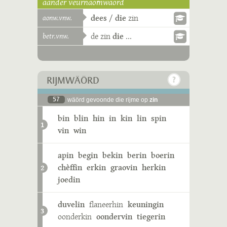
aander veurnaomwäörd
aonw.vnw.
dees
/
die
zin
betr.vnw.
de
zin
die
...
RIJMWÄÖRD
57
wäörd gevoonde die rijme op
zin
bin
blin
hin
in
kin
lin
spin
1
vin
win
apin
begin
bekin
berin
boerin
chèffin
erkin
graovin
herkin
2
joedin
duvelin
flaneerhin
keuningin
3
oonderkin
oondervin
tiegerin