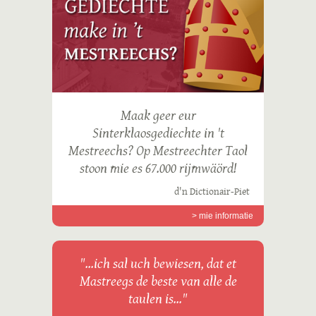
Maak geer eur
Sinterklaosgediechte in 't
Mestreechs? Op Mestreechter Taol
stoon mie es 67.000 rijmwäörd!
d'n Dictionair-Piet
> mie informatie
"...ich sal uch bewiesen, dat et
Mastreegs de beste van alle de
taulen is..."