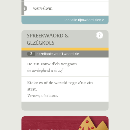
wervelwin
4
Laot alle rijmwäörd zien >
SPREEKWÄÖRD &
GEZÈGKDES
2
rizzeltaote veur 't woord
zin
De zin zouw d’ch vergoon.
de aordegheid is draof.
Kieke es of de wereld tege z’ne zin
steit.
Veroongeliek loere.