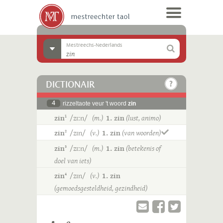
Mestreechs-Nederlands
DICTIONAIR
4
rizzeltaote veur 't woord
zin
zin
/zɪːn/
(m.)
1. zin
(lust, animo)
1
zin
/zɪn/
(v.)
1. zin
(van woorden)
2
zin
/zɪːn/
(m.)
1. zin
(betekenis of
3
doel van iets)
zin
/zɪn/
(v.)
1. zin
4
(gemoedsgesteldheid, gezindheid)