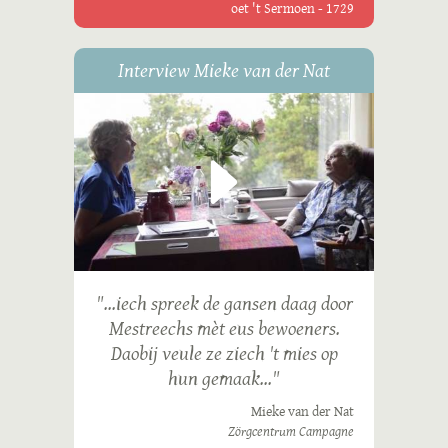
oet 't Sermoen - 1729
Interview Mieke van der Nat
"...iech spreek de gansen daag door
Mestreechs mèt eus bewoeners.
Daobij veule ze ziech 't mies op
hun gemaak..."
Mieke van der Nat
Zörgcentrum Campagne