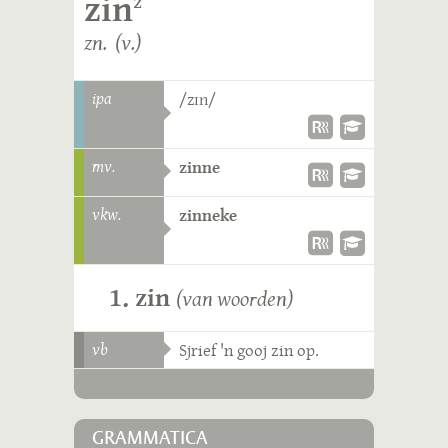
zin
2
zn. (v.)
ipa
/zɪn/
mv.
zinne
vkw.
zinneke
1. zin
(van woorden)
vb
Sjrief 'n gooj zin op.
GRAMMATICA