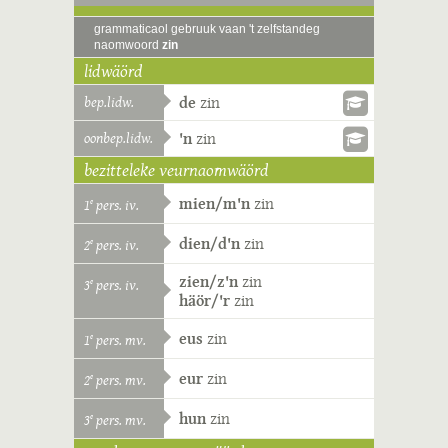
grammaticaol gebruuk vaan 't zelfstandeg
naomwoord
zin
lidwäörd
bep.lidw.
de
zin
oonbep.lidw.
'n
zin
bezitteleke veurnaomwäörd
mien/m'n
zin
1
pers. iv.
e
dien/d'n
zin
2
pers. iv.
e
zien/z'n
zin
3
pers. iv.
e
häör/'r
zin
eus
zin
1
pers. mv.
e
eur
zin
2
pers. mv.
e
hun
zin
3
pers. mv.
e