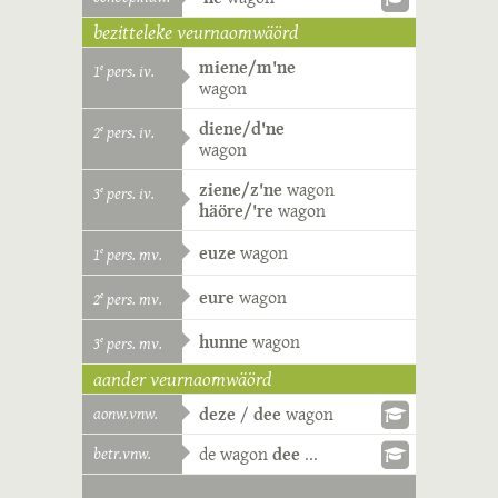
bezitteleke veurnaomwäörd
miene/m'ne
1
pers. iv.
e
wagon
diene/d'ne
2
pers. iv.
e
wagon
ziene/z'ne
wagon
3
pers. iv.
e
häöre/'re
wagon
euze
wagon
1
pers. mv.
e
eure
wagon
2
pers. mv.
e
hunne
wagon
3
pers. mv.
e
aander veurnaomwäörd
aonw.vnw.
deze
/
dee
wagon
betr.vnw.
de
wagon
dee
...