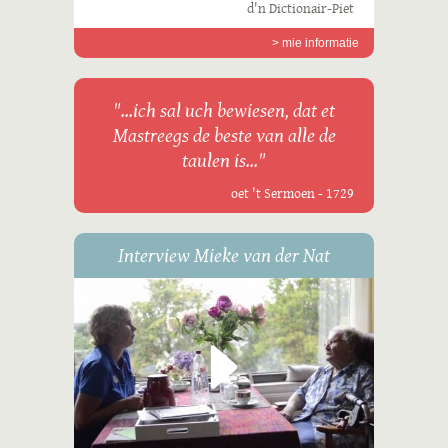
d'n Dictionair-Piet
> mie informatie
"...ich sal uch bewiesen, dat et
Mastreegs de beste van alle de
taulen is..."
oet 't Sermoen - 1729
Interview Mieke van der Nat