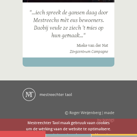
"...iech spreek de gansen daag door
Mestreechs mèt eus bewoeners.
Daobij veule ze ziech 't mies op
hun gemaak..."
Mieke van der Nat
Zörgcentrum Campagne
© Roger Weijenberg | made
ivengi
by
Mestreechter Taol maak gebruuk vaan cookies
um de wèrking vaan de website te optimalisere.
Es geer de website gebruuk gaot g'r akkoord