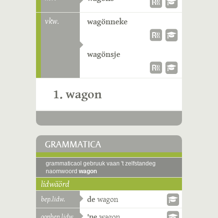
vkw.
wagönneke
wagönsje
1. wagon
GRAMMATICA
grammaticaol gebruuk vaan 't zelfstandeg
naomwoord
wagon
lidwäörd
bep.lidw.
de
wagon
oonbep.lidw.
'ne
wagon