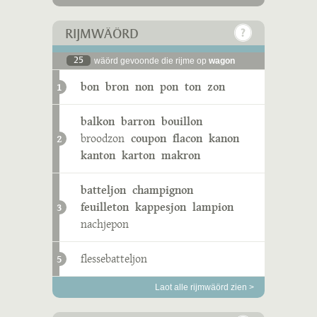
RIJMWÄÖRD
25
wäörd gevoonde die rijme op
wagon
bon
bron
non
pon
ton
zon
1
balkon
barron
bouillon
broodzon
coupon
flacon
kanon
2
kanton
karton
makron
batteljon
champignon
feuilleton
kappesjon
lampion
3
nachjepon
flessebatteljon
5
Laot alle rijmwäörd zien >