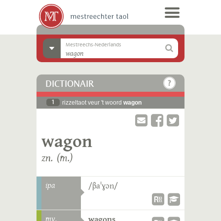
Mestreechs-Nederlands
DICTIONAIR
1
rizzeltaot veur 't woord
wagon
wagon
zn. (m.)
ipa
/βaˈɣɔn/
mv.
wagons