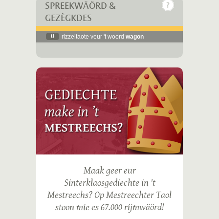
SPREEKWÄÖRD &
GEZÈGKDES
0
rizzeltaote veur 't woord
wagon
Maak geer eur
Sinterklaosgediechte in 't
Mestreechs? Op Mestreechter Taol
stoon mie es 67.000 rijmwäörd!