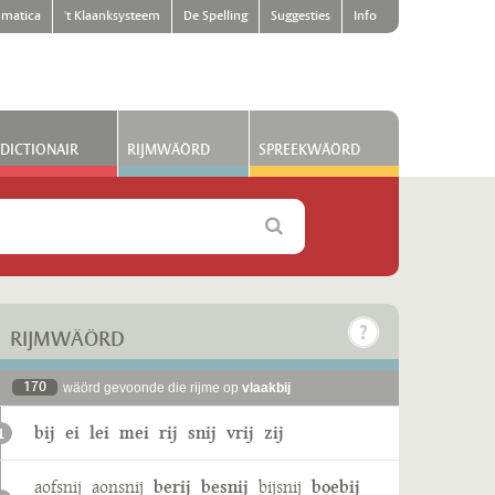
matica
't Klaanksysteem
De Spelling
Suggesties
Info
DICTIONAIR
RIJMWÄÖRD
SPREEKWÄÖRD
RIJMWÄÖRD
170
wäörd gevoonde die rijme op
vlaakbij
bij
ei
lei
mei
rij
snij
vrij
zij
1
aofsnij
aonsnij
berij
besnij
bijsnij
boebij