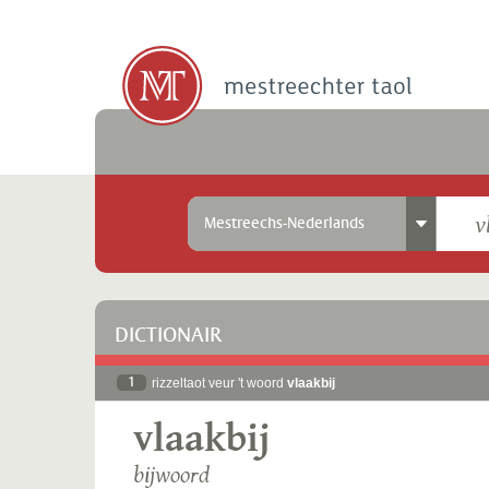
Mestreechs-Nederlands
DICTIONAIR
1
rizzeltaot veur 't woord
vlaakbij
vlaakbij
bijwoord