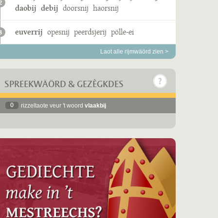
2
daobij
debij
doorsnij
haorsnij
euverrij
opesnij
peerdsjerij
pölle-ei
3
Laot alle rijmwäörd zien >
SPREEKWÄÖRD & GEZÈGKDES
0
rizzeltaote veur 't woord
vlaakbij