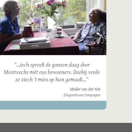
"...iech spreek de gansen daag door
Mestreechs mèt eus bewoeners. Daobij veule
ze ziech 't mies op hun gemaak..."
Mieke van der Nat
Zörgcentrum Campagne