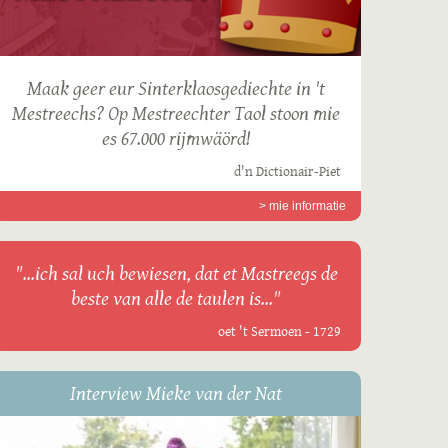
Maak geer eur Sinterklaosgediechte in 't
Mestreechs? Op Mestreechter Taol stoon mie
es 67.000 rijmwäörd!
d'n Dictionair-Piet
> mie informatie
"...ich sal uch bewiesen, dat et Mastreegs de
beste van alle de taulen is..."
oet 't Sermoen - 1729
Interview Mieke van der Nat