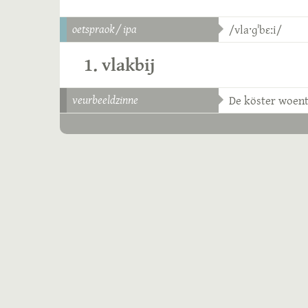
oetspraok / ipa
/vlaˑɡˈbɛːi/
1. vlakbij
veurbeeldzinne
De köster woent