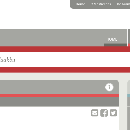
Home
't Mestreechs
De Gram
HOME