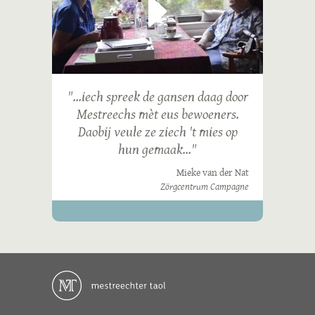
"...iech spreek de gansen daag door
Mestreechs mèt eus bewoeners.
Daobij veule ze ziech 't mies op
hun gemaak..."
Mieke van der Nat
Zörgcentrum Campagne