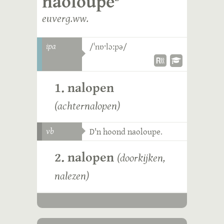
naoloupe
euverg.ww.
ipa
/ˈnɒˑlɔːpə/
1. nalopen
(achternalopen)
vb
D'n hoond naoloupe.
2. nalopen
(doorkijken,
nalezen)