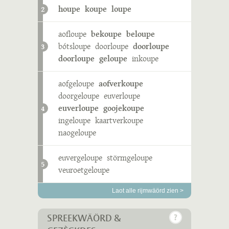
houpe
koupe
loupe
2
aofloupe
bekoupe
beloupe
bótsloupe
doorloupe
doorloupe
3
doorloupe
geloupe
inkoupe
aofgeloupe
aofverkoupe
doorgeloupe
euverloupe
euverloupe
goojekoupe
4
ingeloupe
kaartverkoupe
naogeloupe
euvergeloupe
störmgeloupe
5
veuroetgeloupe
Laot alle rijmwäörd zien >
SPREEKWÄÖRD &