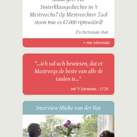
Sinterklaosgediechte in 't
Mestreechs? Op Mestreechter Taol
stoon mie es 67.000 rijmwäörd!
d'n Dictionair-Piet
> mie informatie
"...ich sal uch bewiesen, dat et
Mastreegs de beste van alle de
taulen is..."
oet 't Sermoen - 1729
Interview Mieke van der Nat