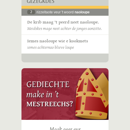
GEZÈGKDES
2
rizzeltaote veur 't woord
naoloupe
De krib maag ‘t peerd neet naoloupe.
Meidskes mage neet achter de jonges aonzitte.
Iemes naoloupe wie e kookmets
iemes achternao blieve loupe
Maak geer eur