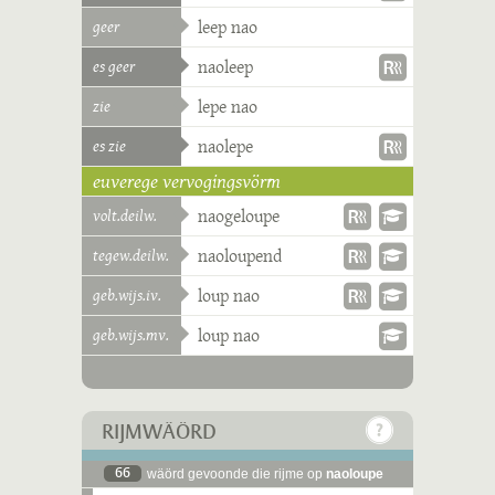
geer
leep nao
es geer
naoleep
zie
lepe nao
es zie
naolepe
euverege vervogingsvörm
volt.deilw.
naogeloupe
tegew.deilw.
naoloupend
geb.wijs.iv.
loup nao
geb.wijs.mv.
loup nao
RIJMWÄÖRD
66
wäörd gevoonde die rijme op
naoloupe