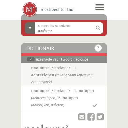
Mestreechs-Nederlands
DICTIONAIR
2
rizzeltaote veur 't woord
naoloupe
naoloupe
/ˈnɒˑlɔːpə/
1.
1
achterlopen
(te langzaam lopen van
een uurwerk)
naoloupe
/ˈnɒˑlɔːpə/
1. nalopen
2
(achternalopen)
,
2. nalopen
(doorkijken, nalezen)
2