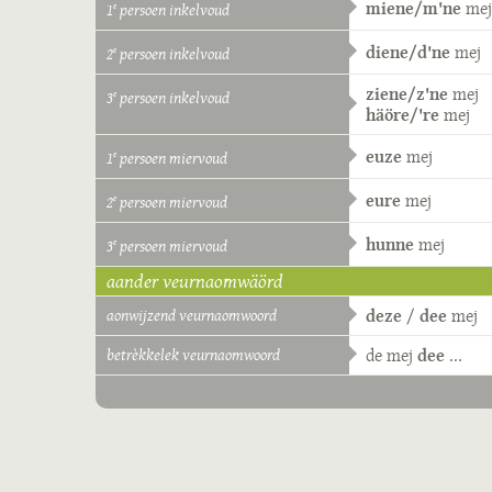
miene/m'ne
mej
1
persoen inkelvoud
e
diene/d'ne
mej
2
persoen inkelvoud
e
ziene/z'ne
mej
3
persoen inkelvoud
e
häöre/'re
mej
euze
mej
1
persoen miervoud
e
eure
mej
2
persoen miervoud
e
hunne
mej
3
persoen miervoud
e
aander veurnaomwäörd
aonwijzend veurnaomwoord
deze
/
dee
mej
betrèkkelek veurnaomwoord
de
mej
dee
...