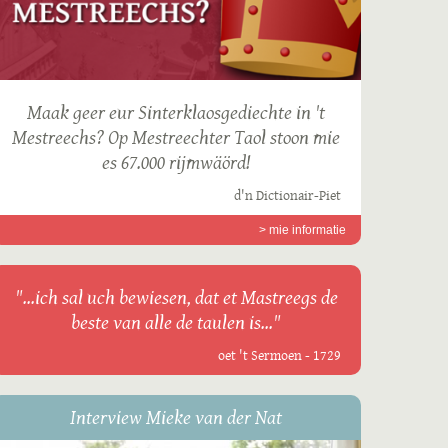
Maak geer eur Sinterklaosgediechte in 't
Mestreechs? Op Mestreechter Taol stoon mie
es 67.000 rijmwäörd!
d'n Dictionair-Piet
> mie informatie
"...ich sal uch bewiesen, dat et Mastreegs de
beste van alle de taulen is..."
oet 't Sermoen - 1729
Interview Mieke van der Nat