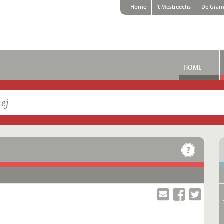
Home
't Mestreechs
De Gram
HOME