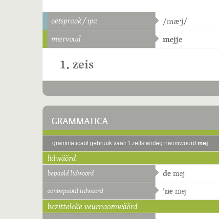
oetspraok / ipa
/mæˑj/
miervoud
mejje
1. zeis
GRAMMATICA
grammaticaol gebruuk vaan 't zelfstandeg naomwoord
mej
lidwäörd
bepaold lidwoord
de
mej
oonbepaold lidwoord
'ne
mej
bezitteleke veurnaomwäörd