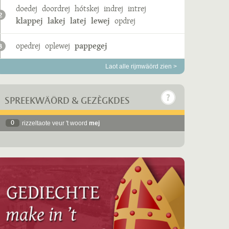
doedej
doordrej
hótskej
indrej
intrej
2
klappej
lakej
latej
lewej
opdrej
opedrej
oplewej
pappegej
3
Laot alle rijmwäörd zien >
SPREEKWÄÖRD & GEZÈGKDES
0
rizzeltaote veur 't woord
mej