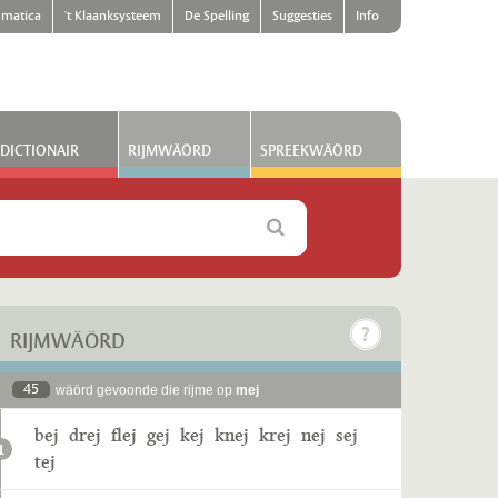
matica
't Klaanksysteem
De Spelling
Suggesties
Info
DICTIONAIR
RIJMWÄÖRD
SPREEKWÄÖRD
RIJMWÄÖRD
45
wäörd gevoonde die rijme op
mej
bej
drej
flej
gej
kej
knej
krej
nej
sej
1
tej