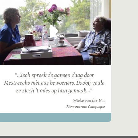
"...iech spreek de gansen daag door
Mestreechs mèt eus bewoeners. Daobij veule
ze ziech 't mies op hun gemaak..."
Mieke van der Nat
Zörgcentrum Campagne