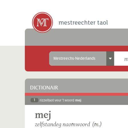
Mestreechs-Nederlands
DICTIONAIR
1
rizzeltaot veur 't woord
mej
mej
zelfstandeg naomwoord (m.)