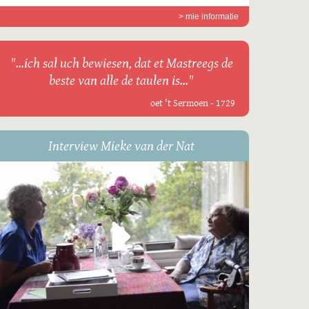
> mie informatie
"...ich sal uch bewiesen, dat et Mastreegs de
beste van alle de taulen is..."
oet 't Sermoen - 1729
Interview Mieke van der Nat