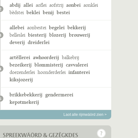
abdij
allei
aoflei
aofstrij
aonbei
aonklei
2
bèdstei
beklei
benij
bestei
allebei
aonbestei
begelei
bekkerij
belleslei
biesterij
blozerij
brouwerij
3
deverij
dreiderlei
artèllerei
awhoorderij
balkebrij
bezeikerij
blommisterij
cavvalerei
4
doezenderlei
hoonderderlei
infanterei
kiksjozerij
brikkebekkerij
gendermerei
5
kepotmekerij
Laot alle rijmwäörd zien >
SPREEKWÄÖRD & GEZÈGKDES