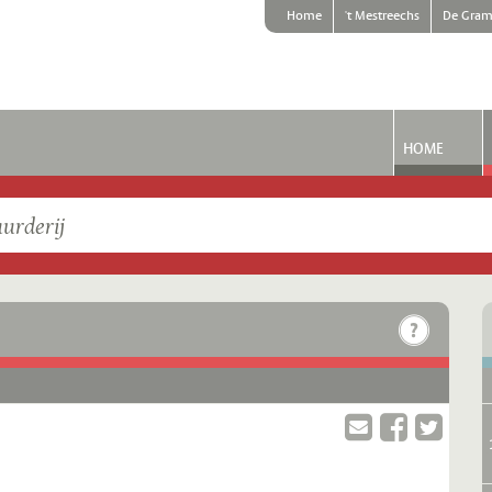
Home
't Mestreechs
De Gram
HOME