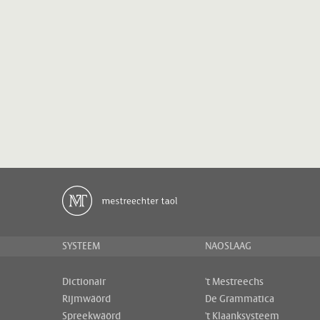
SYSTEEM
NAOSLAAG
Dictionair
't Mestreechs
Rijmwäörd
De Grammatica
Spreekwäörd
't Klaanksysteem