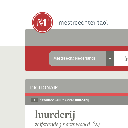
Mestreechs-Nederlands
DICTIONAIR
1
rizzeltaot veur 't woord
luurderij
luurderij
zelfstandeg naomwoord (v.)