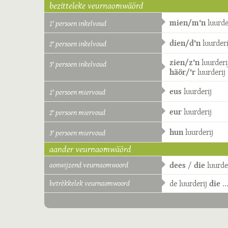
bezitteleke veurnaomwäörd
mien/m'n
luurde
1
persoen inkelvoud
e
dien/d'n
luurderi
2
persoen inkelvoud
e
zien/z'n
luurderi
3
persoen inkelvoud
e
häör/'r
luurderij
eus
luurderij
1
persoen miervoud
e
eur
luurderij
2
persoen miervoud
e
hun
luurderij
3
persoen miervoud
e
aander veurnaomwäörd
aonwijzend veurnaomwoord
dees
/
die
luurde
betrèkkelek veurnaomwoord
de
luurderij
die
..