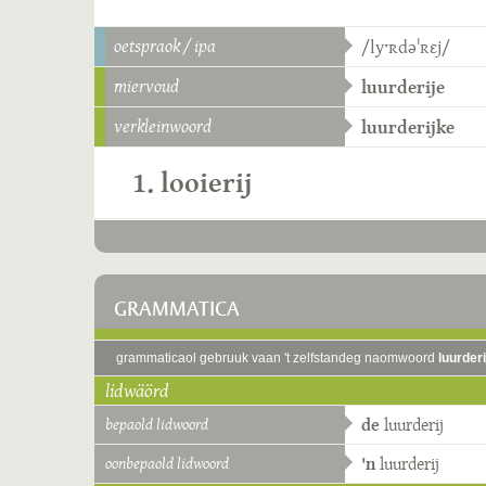
oetspraok / ipa
/lyˑʀdəˈʀɛj/
miervoud
luurderije
verkleinwoord
luurderijke
1. looierij
GRAMMATICA
grammaticaol gebruuk vaan 't zelfstandeg naomwoord
luurderi
lidwäörd
bepaold lidwoord
de
luurderij
oonbepaold lidwoord
'n
luurderij