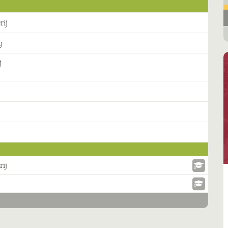
rij
j
j
rij
.