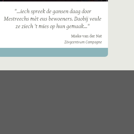
"...iech spreek de gansen daag door
Mestreechs mèt eus bewoeners. Daobij veule
ze ziech 't mies op hun gemaak..."
Mieke van der Nat
Zörgcentrum Campagne