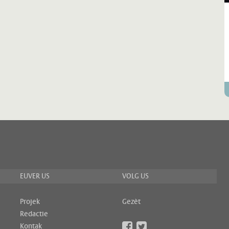
EUVER US
VOLG US
Projek
Gezèt
Redactie
Kontak