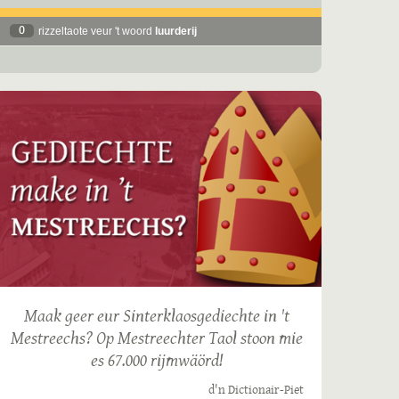
0
rizzeltaote veur 't woord
luurderij
Maak geer eur Sinterklaosgediechte in 't
Mestreechs? Op Mestreechter Taol stoon mie
es 67.000 rijmwäörd!
d'n Dictionair-Piet