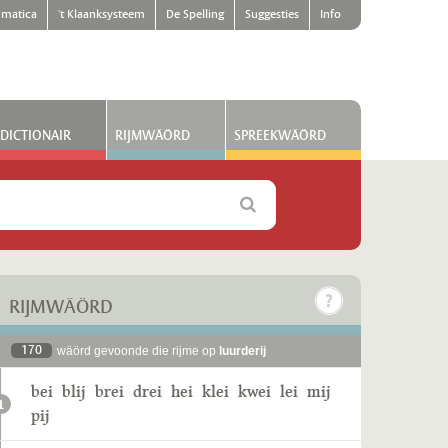
matica
't Klaanksysteem
De Spelling
Suggesties
Info
DICTIONAIR
RIJMWÄÖRD
SPREEKWÄÖRD
RIJMWÄÖRD
170
wäörd gevoonde die rijme op
luurderij
bei
blij
brei
drei
hei
klei
kwei
lei
mij
1
pij