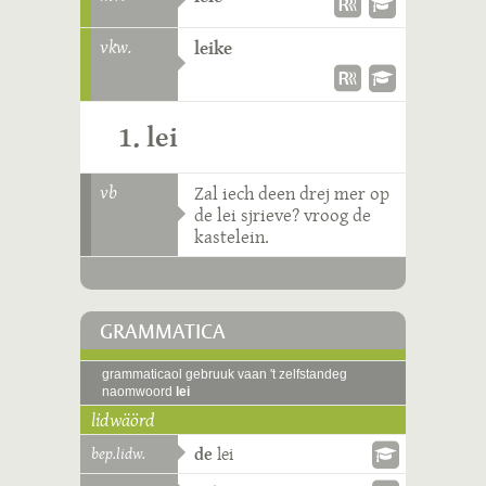
vkw.
leike
1. lei
vb
Zal iech deen drej mer op
de lei sjrieve? vroog de
kastelein.
GRAMMATICA
grammaticaol gebruuk vaan 't zelfstandeg
naomwoord
lei
lidwäörd
bep.lidw.
de
lei