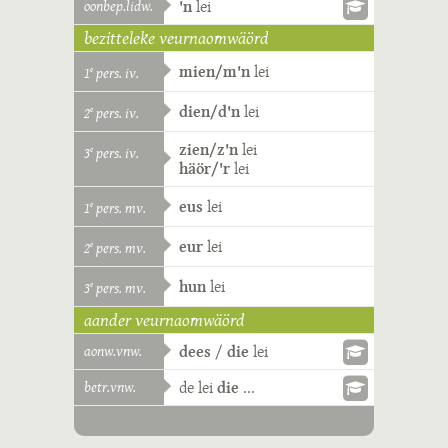
oonbep.lidw.
'n
lei
bezitteleke veurnaomwäörd
mien/m'n
lei
1
pers. iv.
e
dien/d'n
lei
2
pers. iv.
e
zien/z'n
lei
3
pers. iv.
e
häör/'r
lei
eus
lei
1
pers. mv.
e
eur
lei
2
pers. mv.
e
hun
lei
3
pers. mv.
e
aander veurnaomwäörd
aonw.vnw.
dees
/
die
lei
betr.vnw.
de
lei
die
...