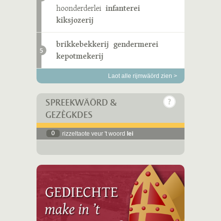
hoonderderlei
infanterei
kiksjozerij
brikkebekkerij
gendermerei
5
kepotmekerij
Laot alle rijmwäörd zien >
SPREEKWÄÖRD &
GEZÈGKDES
0
rizzeltaote veur 't woord
lei