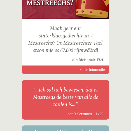
Maak geer eur
Sinterklaosgediechte in 't
Mestreechs? Op Mestreechter Taol
stoon mie es 67.000 rijmwäörd!
d'n Dictionair-Piet
> mie informatie
"...ich sal uch bewiesen, dat et
Mastreegs de beste van alle de
taulen is..."
oet 't Sermoen - 1729