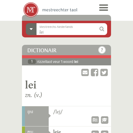
Mestreechs-Nederlands
DICTIONAIR
1
rizzeltaot veur 't woord
lei
lei
zn. (v.)
ipa
/lɛj/
mv.
leie