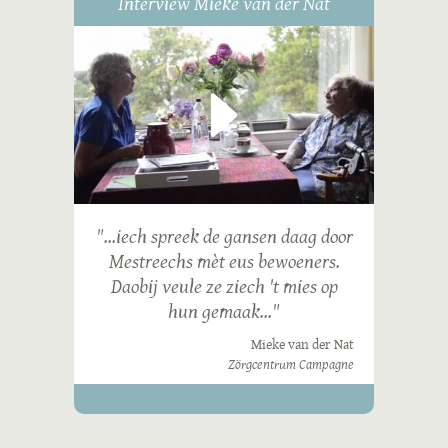
Interview Mieke van der Nat
"...iech spreek de gansen daag door
Mestreechs mèt eus bewoeners.
Daobij veule ze ziech 't mies op
hun gemaak..."
Mieke van der Nat
Zörgcentrum Campagne