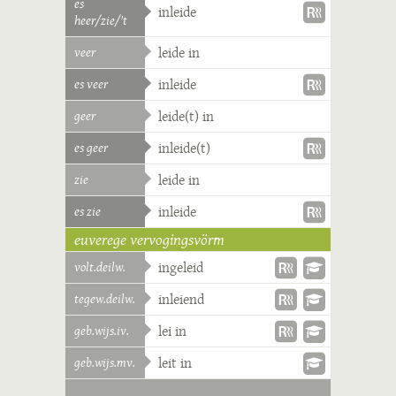
es
inleide
heer/zie/'t
veer
leide in
es veer
inleide
geer
leide(t) in
es geer
inleide(t)
zie
leide in
es zie
inleide
euverege vervogingsvörm
volt.deilw.
ingeleid
tegew.deilw.
inleiend
geb.wijs.iv.
lei in
geb.wijs.mv.
leit in