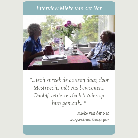
Interview Mieke van der Nat
"...iech spreek de gansen daag door
Mestreechs mèt eus bewoeners.
Daobij veule ze ziech 't mies op
hun gemaak..."
Mieke van der Nat
Zörgcentrum Campagne