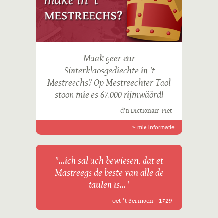
Maak geer eur
Sinterklaosgediechte in 't
Mestreechs? Op Mestreechter Taol
stoon mie es 67.000 rijmwäörd!
d'n Dictionair-Piet
> mie informatie
"...ich sal uch bewiesen, dat et
Mastreegs de beste van alle de
taulen is..."
oet 't Sermoen - 1729