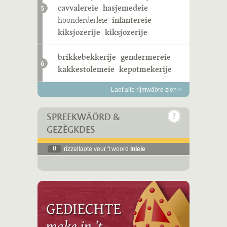
cavvalereie
hasjemedeie
5
hoonderderleie
infantereie
kiksjozerije
kiksjozerije
brikkebekkerije
gendermereie
6
kakkestolemeie
kepotmekerije
Laot alle rijmwäörd zien >
SPREEKWÄÖRD &
GEZÈGKDES
0
rizzeltaote veur 't woord
inleie