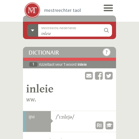
Mestreechs-Nederlands
DICTIONAIR
1
rizzeltaot veur 't woord
inleie
inleie
ww.
ipa
/ˈɪːnlɛjə/