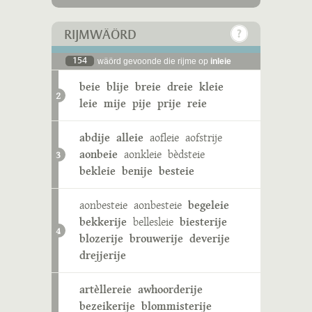
RIJMWÄÖRD
154
wäörd gevoonde die rijme op
inleie
beie
blije
breie
dreie
kleie
2
leie
mije
pije
prije
reie
abdije
alleie
aofleie
aofstrije
aonbeie
aonkleie
bèdsteie
3
bekleie
benije
besteie
aonbesteie
aonbesteie
begeleie
bekkerije
bellesleie
biesterije
4
blozerije
brouwerije
deverije
drejjerije
artèllereie
awhoorderije
bezeikerije
blommisterije