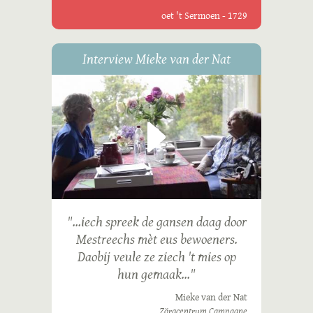
oet 't Sermoen - 1729
Interview Mieke van der Nat
"...iech spreek de gansen daag door
Mestreechs mèt eus bewoeners.
Daobij veule ze ziech 't mies op
hun gemaak..."
Mieke van der Nat
Zörgcentrum Campagne