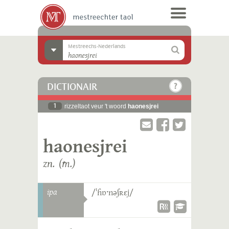
Mestreechs-Nederlands
DICTIONAIR
1
rizzeltaot veur 't woord
haonesjrei
haonesjrei
zn. (m.)
ipa
/ˈɦɒˑnəʃʀɛj/