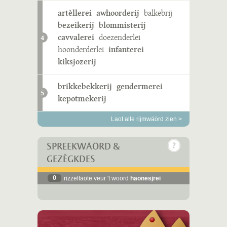
artèllerei
awhoorderij
balkebrij
bezeikerij
blommisterij
cavvalerei
doezenderlei
4
hoonderderlei
infanterei
kiksjozerij
brikkebekkerij
gendermerei
5
kepotmekerij
Laot alle rijmwäörd zien >
SPREEKWÄÖRD &
GEZÈGKDES
0
rizzeltaote veur 't woord
haonesjrei