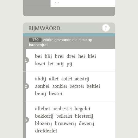
...
RIJMWÄÖRD
170
wäörd gevoonde die rijme op
haonesjrei
bei
blij
brei
drei
hei
klei
1
kwei
lei
mij
pij
abdij
allei
aoflei
aofstrij
aonbei
aonklei
bèdstei
beklei
2
benij
bestei
allebei
aonbestei
begelei
bekkerij
belleslei
biesterij
3
blozerij
brouwerij
deverij
dreiderlei