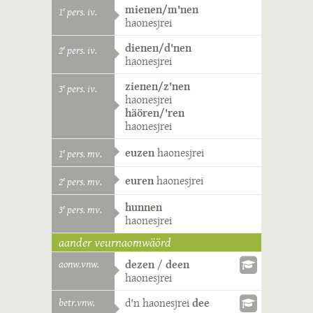
mienen/m'nen
1
pers. iv.
e
haonesjrei
dienen/d'nen
2
pers. iv.
e
haonesjrei
zienen/z'nen
3
pers. iv.
e
haonesjrei
häören/'ren
haonesjrei
euzen
haonesjrei
1
pers. mv.
e
euren
haonesjrei
2
pers. mv.
e
hunnen
3
pers. mv.
e
haonesjrei
aander veurnaomwäörd
aonw.vnw.
dezen
/
deen
haonesjrei
betr.vnw.
d'n
haonesjrei
dee