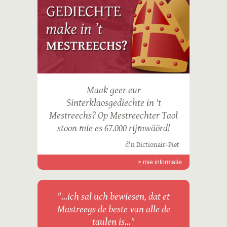
Maak geer eur
Sinterklaosgediechte in 't
Mestreechs? Op Mestreechter Taol
stoon mie es 67.000 rijmwäörd!
d'n Dictionair-Piet
> mie informatie
"...ich sal uch bewiesen, dat et
Mastreegs de beste van alle de
taulen is..."