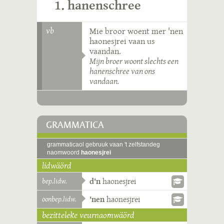
1. hanenschree
vb
Mie broor woent mer 'nen
haonesjrei vaan us
vaandan.
Mijn broer woont slechts een
hanenschree van ons
vandaan.
GRAMMATICA
grammaticaol gebruuk vaan 't zelfstandeg
naomwoord
haonesjrei
lidwäörd
bep.lidw.
d'n
haonesjrei
oonbep.lidw.
'nen
haonesjrei
bezitteleke veurnaomwäörd