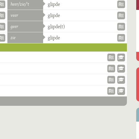
heer/zie/'t
glipde
veer
glipde
geer
glipde(t)
zie
glipde