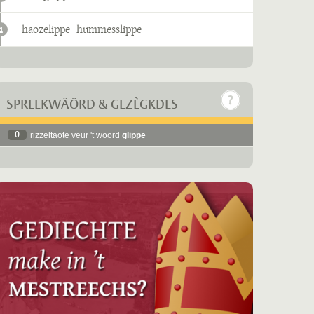
haozelippe
hummesslippe
4
SPREEKWÄÖRD & GEZÈGKDES
0
rizzeltaote veur 't woord
glippe