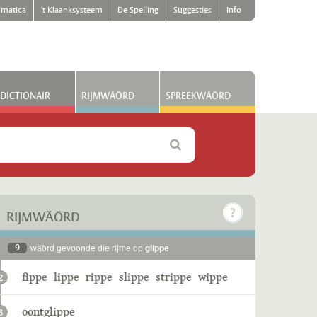
matica
't Klaanksysteem
De Spelling
Suggesties
Info
DICTIONAIR
RIJMWÄÖRD
SPREEKWÄÖRD
RIJMWÄÖRD
9
wäörd gevoonde die rijme op
glippe
fippe
lippe
rippe
slippe
strippe
wippe
2
oontglippe
3