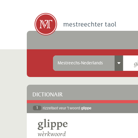
Mestreechs-Nederlands
DICTIONAIR
1
rizzeltaot veur 't woord
glippe
glippe
wèrkwoord