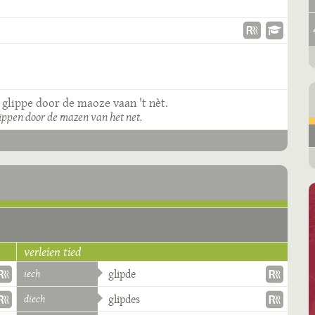
 glippe door de maoze vaan 't nèt.
glippen door de mazen van het net.
verleien tied
iech
glipde
diech
glipdes