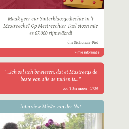
Maak geer eur Sinterklaosgediechte in 't
Mestreechs? Op Mestreechter Taol stoon mie
es 67.000 rijmwäörd!
d'n Dictionair-Piet
> mie informatie
"...ich sal uch bewiesen, dat et Mastreegs de
beste van alle de taulen is..."
oet 't Sermoen - 1729
Interview Mieke van der Nat