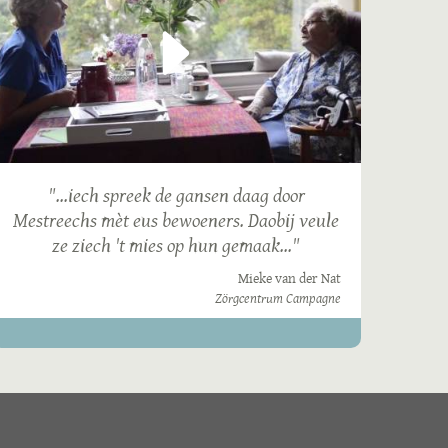
"...iech spreek de gansen daag door
Mestreechs mèt eus bewoeners. Daobij veule
ze ziech 't mies op hun gemaak..."
Mieke van der Nat
Zörgcentrum Campagne