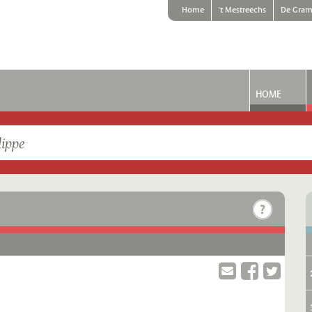
Home
't Mestreechs
De Gram
HOME