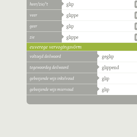
heer/zie/'t
glip
veer
glippe
geer
glip
zie
glippe
euverege vervogingsvörm
voltoejd deilwoord
geglip
tegewoordeg deilwoord
glippend
gebeejende wijs inkelvoud
glip
gebeejende wijs miervoud
glip