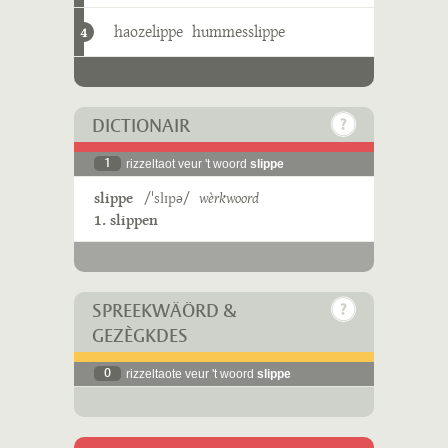
haozelippe
hummesslippe
4
DICTIONAIR
1
rizzeltaot veur 't woord
slippe
slippe
/ˈslɪpə/
wèrkwoord
1. slippen
SPREEKWÄÖRD &
GEZÈGKDES
0
rizzeltaote veur 't woord
slippe