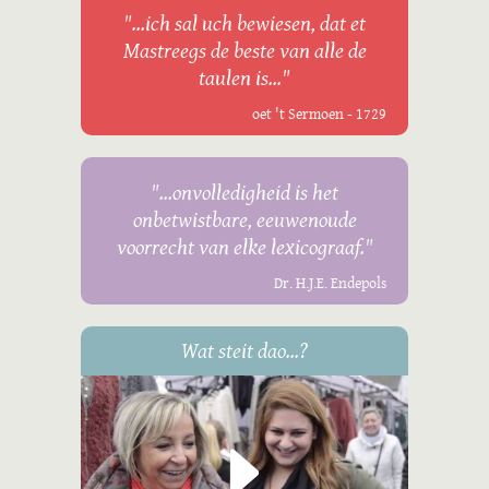
"...ich sal uch bewiesen, dat et
Mastreegs de beste van alle de
taulen is..."
oet 't Sermoen - 1729
"...onvolledigheid is het
onbetwistbare, eeuwenoude
voorrecht van elke lexicograaf."
Dr. H.J.E. Endepols
Wat steit dao...?