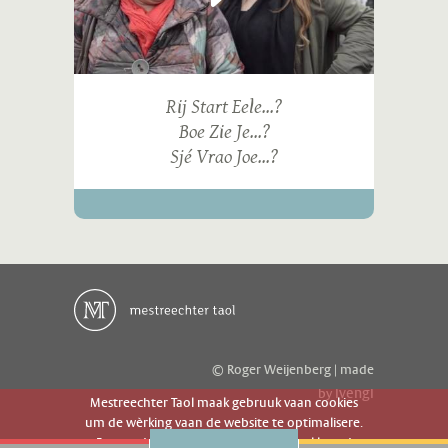
Rij Start Eele...?
Boe Zie Je...?
Sjé Vrao Joe...?
© Roger Weijenberg | made
ivengi
by
Mestreechter Taol maak gebruuk vaan cookies
um de wèrking vaan de website te optimalisere.
Es geer de website gebruuk gaot g'r akkoord