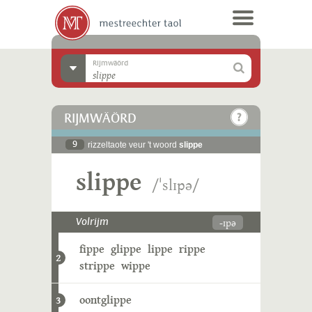
Rijmwäörd
RIJMWÄÖRD
9
rizzeltaote veur 't woord
slippe
slippe
/ˈslɪpə/
-ɪpə
Volrijm
fippe
glippe
lippe
rippe
2
strippe
wippe
oontglippe
3