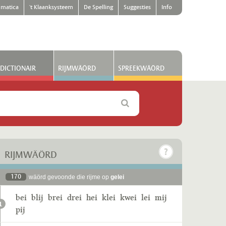
matica
't Klaanksysteem
De Spelling
Suggesties
Info
DICTIONAIR
RIJMWÄÖRD
SPREEKWÄÖRD
RIJMWÄÖRD
170
wäörd gevoonde die rijme op
gelei
bei
blij
brei
drei
hei
klei
kwei
lei
mij
1
pij