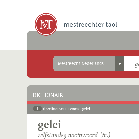
Mestreechs-Nederlands
DICTIONAIR
1
rizzeltaot veur 't woord
gelei
gelei
zelfstandeg naomwoord (m.)