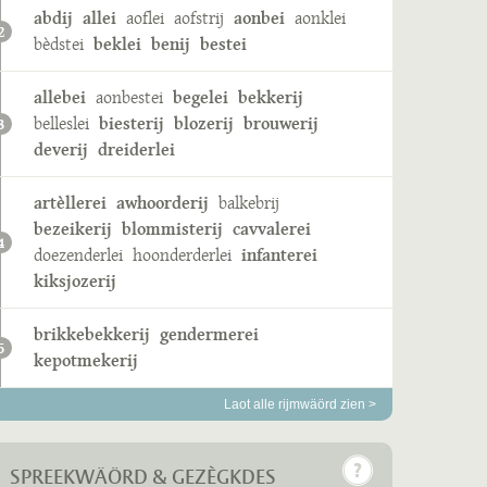
abdij
allei
aoflei
aofstrij
aonbei
aonklei
2
bèdstei
beklei
benij
bestei
allebei
aonbestei
begelei
bekkerij
belleslei
biesterij
blozerij
brouwerij
3
deverij
dreiderlei
artèllerei
awhoorderij
balkebrij
bezeikerij
blommisterij
cavvalerei
4
doezenderlei
hoonderderlei
infanterei
kiksjozerij
brikkebekkerij
gendermerei
5
kepotmekerij
Laot alle rijmwäörd zien >
SPREEKWÄÖRD & GEZÈGKDES