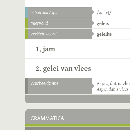
oetspraok / ipa
/ʒəˈlɛj/
miervoud
geleis
verkleinwoord
geleike
1. jam
2. gelei van vlees
veurbeeldzinne
Aspic, dat is vlei
Aspic, dat is vlees 
GRAMMATICA