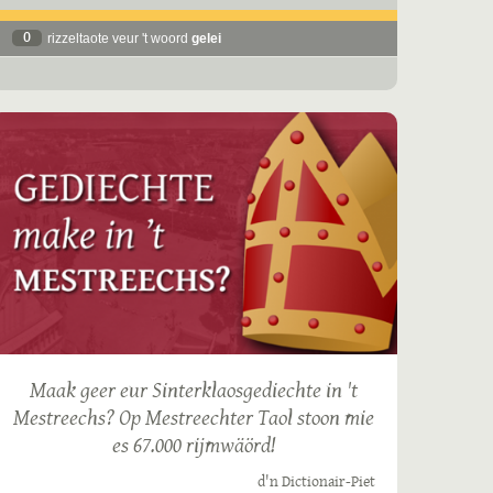
0
rizzeltaote veur 't woord
gelei
Maak geer eur Sinterklaosgediechte in 't
Mestreechs? Op Mestreechter Taol stoon mie
es 67.000 rijmwäörd!
d'n Dictionair-Piet