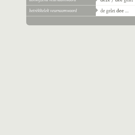
betrèkkelek veurnaomwoord
de
gelei
dee
...