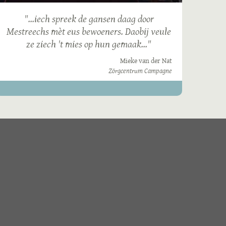
"...iech spreek de gansen daag door
Mestreechs mèt eus bewoeners. Daobij veule
ze ziech 't mies op hun gemaak..."
Mieke van der Nat
Zörgcentrum Campagne