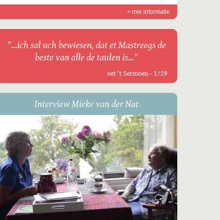
> mie informatie
"...ich sal uch bewiesen, dat et Mastreegs de
beste van alle de taulen is..."
oet 't Sermoen - 1729
Interview Mieke van der Nat