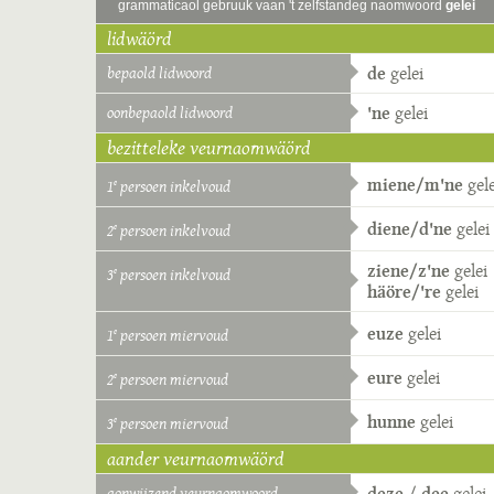
grammaticaol gebruuk vaan 't zelfstandeg naomwoord
gelei
lidwäörd
bepaold lidwoord
de
gelei
oonbepaold lidwoord
'ne
gelei
bezitteleke veurnaomwäörd
miene/m'ne
gele
1
persoen inkelvoud
e
diene/d'ne
gelei
2
persoen inkelvoud
e
ziene/z'ne
gelei
3
persoen inkelvoud
e
häöre/'re
gelei
euze
gelei
1
persoen miervoud
e
eure
gelei
2
persoen miervoud
e
hunne
gelei
3
persoen miervoud
e
aander veurnaomwäörd
aonwijzend veurnaomwoord
deze
/
dee
gelei