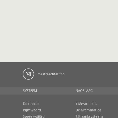
SYSTEEM
NAOSLAAG
Dictionair
't Mestreechs
Rijmwäörd
De Grammatica
Spreekwäörd
't Klaanksysteem