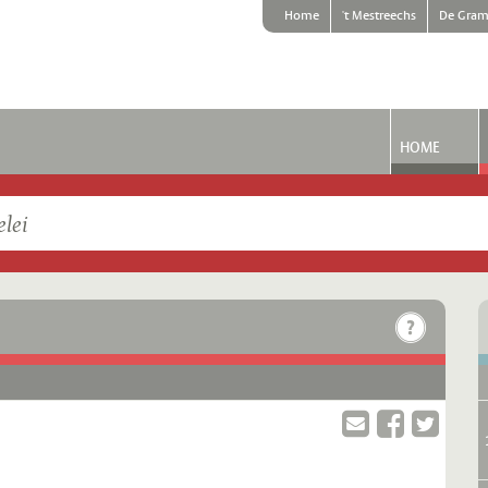
Home
't Mestreechs
De Gram
HOME