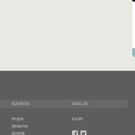
EUVER US
VOLG US
Projek
Gezèt
Redactie
Kontak