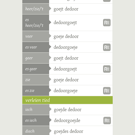
heer/zie/'t
goejt dedoor
es
dedoorgoejt
heer/zie/'t
veer
goeje dedoor
es veer
dedoorgoeje
geer
goejt dedoor
es geer
dedoorgoejt
zie
goeje dedoor
es zie
dedoorgoeje
verleien tied
iech
goejde dedoor
es iech
dedoorgoejde
diech
goejdes dedoor