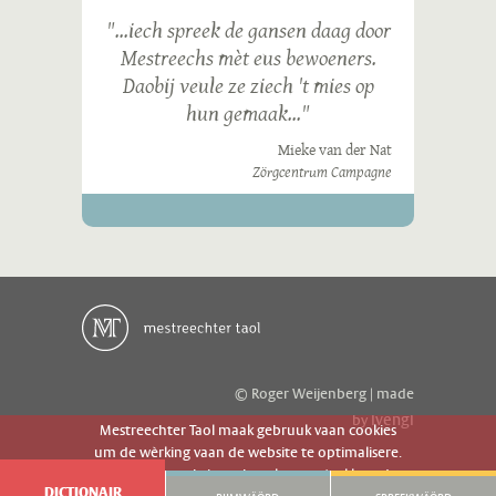
"...iech spreek de gansen daag door
Mestreechs mèt eus bewoeners.
Daobij veule ze ziech 't mies op
hun gemaak..."
Mieke van der Nat
Zörgcentrum Campagne
© Roger Weijenberg | made
ivengi
by
Mestreechter Taol maak gebruuk vaan cookies
um de wèrking vaan de website te optimalisere.
Es geer de website gebruuk gaot g'r akkoord
DICTIONAIR