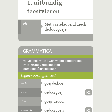
1. uitbundig
feestvieren
vb
Mèt vastelaovend ziech
dedoorgoeje.
GRAMMATICA
vervoginge vaan 't werkwoord
dedoorgoeje
type:
zwaak / regelmaoteg
samegestèld/sjeidbaar
tegenwoordegen tied
iech
goej dedoor
es iech
dedoorgoej
diech
goejs dedoor
es diech
dedoorgoejs