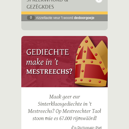
GEZÈGKDES
0
rizzeltaote veur 't woord
dedoorgoeje
Maak geer eur
Sinterklaosgediechte in 't
Mestreechs? Op Mestreechter Taol
stoon mie es 67.000 rijmwäörd!
d'n Dictionair-Piet