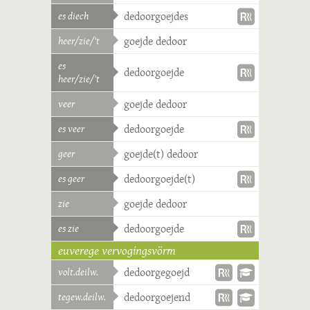
es diech
dedoorgoejdes
heer/zie/'t
goejde dedoor
es
dedoorgoejde
heer/zie/'t
veer
goejde dedoor
es veer
dedoorgoejde
geer
goejde(t) dedoor
es geer
dedoorgoejde(t)
zie
goejde dedoor
es zie
dedoorgoejde
euverege vervogingsvörm
volt.deilw.
dedoorgegoejd
tegew.deilw.
dedoorgoejend