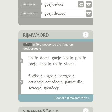
geb.wijs.iv.
goej dedoor
geb.wijs.mv.
goejt dedoor
RIJMWÄÖRD
18
wäörd gevoonde die rijme op
dedoorgoeje
boeje
doeje
goeje
koeje
ploeje
2
roeje
snoeje
toeje
vloeje
flikfloeje
ingoeje
neergoeje
oetvloeje
oontdoeje
patrouille
3
sevoeje
sjiendoeje
Laot alle rijmwäörd zien >
SPREEKWÄÖRD &