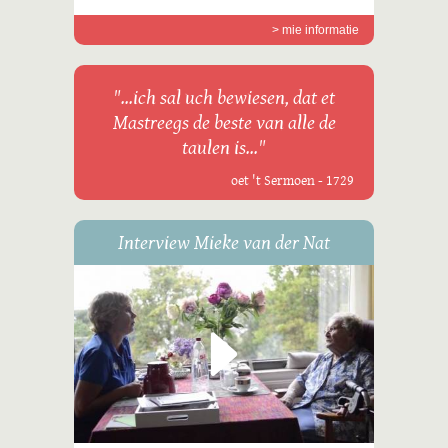
> mie informatie
"...ich sal uch bewiesen, dat et
Mastreegs de beste van alle de
taulen is..."
oet 't Sermoen - 1729
Interview Mieke van der Nat