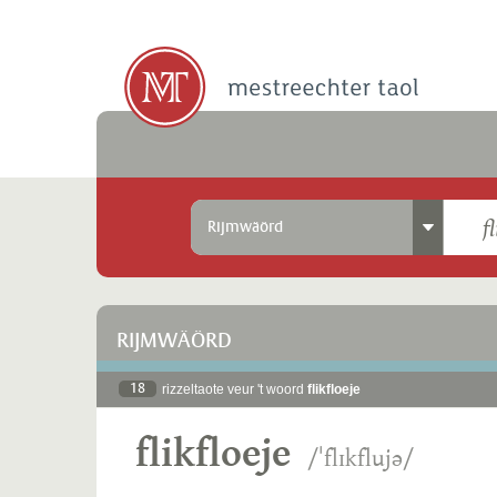
Rijmwäörd
RIJMWÄÖRD
18
rizzeltaote veur 't woord
flikfloeje
flikfloeje
/ˈflɪkflujə/