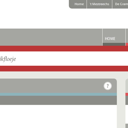
Home
't Mestreechs
De Gram
HOME