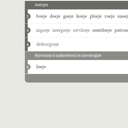
Volrijm
boeje
doeje
goeje
koeje
ploeje
roeje
snoe
2
ingoeje
neergoeje
oetvloeje
oontdoeje
patrou
3
dedoorgoeje
4
Rijmwäörd aofwiekend in toenlengde
loeje
2