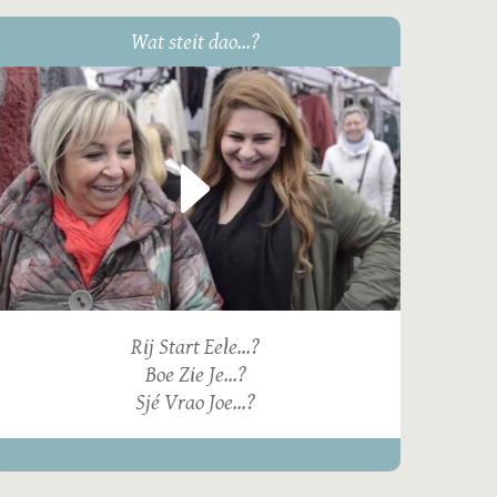
Wat steit dao...?
Rij Start Eele...?
Boe Zie Je...?
Sjé Vrao Joe...?