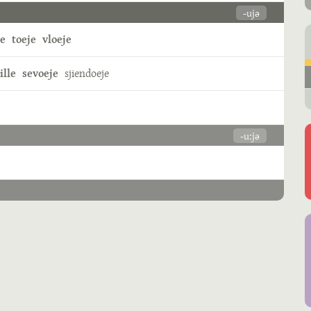
-ujə
je
toeje
vloeje
ille
sevoeje
sjiendoeje
-uːjə