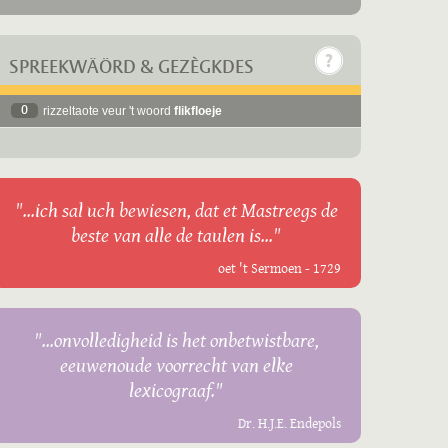
SPREEKWÄÖRD & GEZÈGKDES
0
rizzeltaote veur 't woord
flikfloeje
"...ich sal uch bewiesen, dat et Mastreegs de
beste van alle de taulen is..."
oet 't Sermoen - 1729
"...onvolledigheid is het onbetwistbare,
eeuwenoude voorrecht van elke
lexicograaf."
Dr. H.J.E. Endepols