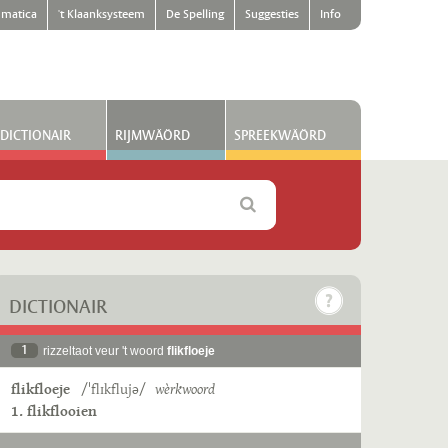
matica
't Klaanksysteem
De Spelling
Suggesties
Info
DICTIONAIR
RIJMWÄÖRD
SPREEKWÄÖRD
DICTIONAIR
1
rizzeltaot veur 't woord
flikfloeje
flikfloeje
/ˈflɪkflujə/
wèrkwoord
1. flikflooien