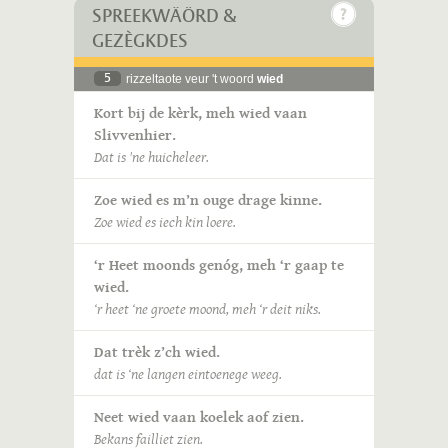
SPREEKWÄÖRD &
GEZÈGKDES
5
rizzeltaote veur 't woord
wied
Kort bij de kèrk, meh wied vaan
Slivvenhier.
Dat is 'ne huicheleer.
Zoe wied es m’n ouge drage kinne.
Zoe wied es iech kin loere.
‘r Heet moonds genóg, meh ‘r gaap te
wied.
‘r heet ‘ne groete moond, meh ‘r deit niks.
Dat trèk z’ch wied.
dat is ‘ne langen eintoenege weeg.
Neet wied vaan koelek aof zien.
Bekans failliet zien.