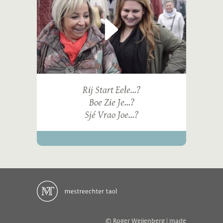
Rij Start Eele...?
Boe Zie Je...?
Sjé Vrao Joe...?
© Roger Weijenberg | made