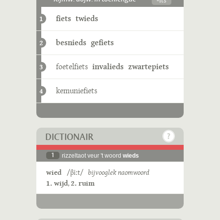
fiets
twieds
1
besnieds
gefiets
2
foetelfiets
invalieds
zwartepiets
3
kemuniefiets
4
DICTIONAIR
1
rizzeltaot veur 't woord
wieds
wied
/βiːt/
bijvooglek naomwoord
1. wijd
,
2. ruim