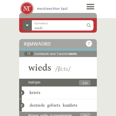
Rijmwäörd
RIJMWÄÖRD
12
rizzeltaote veur 't woord
wieds
wieds
/βiːts/
-iːts
Volrijm
kriets
1
destieds
gebiets
konfiets
2
-its
Rijmw. aofw. in toenlengde