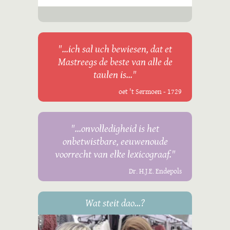
"...ich sal uch bewiesen, dat et
Mastreegs de beste van alle de
taulen is..."
oet 't Sermoen - 1729
"...onvolledigheid is het
onbetwistbare, eeuwenoude
voorrecht van elke lexicograaf."
Dr. H.J.E. Endepols
Wat steit dao...?