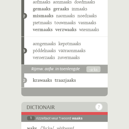
aofmaaks
aonmaaks
doedmaaks
gemaaks
geraaks
inmaaks
mismaaks
naomaaks
noedzaaks
2
pietmaaks
touwmaaks
vasmaaks
vermaaks
verzwaaks
wiesmaaks
aongemaaks
kepotmaaks
póddelnaaks
väöraonmaaks
3
veroerzaaks
zuvermaaks
-aˑks
Rijmw. aofw. in toenlengde
krawaaks
traazjaaks
2
DICTIONAIR
1
rizzeltaot veur 't woord
waaks
wake
/ˈβaːkə/
wèrkwoord