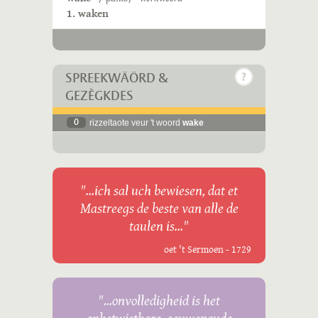
1. waken
SPREEKWÄÖRD &
GEZÈGKDES
0
rizzeltaote veur 't woord
wake
"...ich sal uch bewiesen, dat et
Mastreegs de beste van alle de
taulen is..."
oet 't Sermoen - 1729
"...onvolledigheid is het