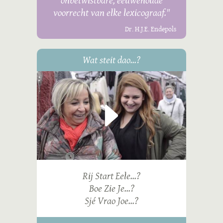
onbetwistbare, eeuwenoude
voorrecht van elke lexicograaf."
Dr. H.J.E. Endepols
Wat steit dao...?
Rij Start Eele...?
Boe Zie Je...?
Sjé Vrao Joe...?