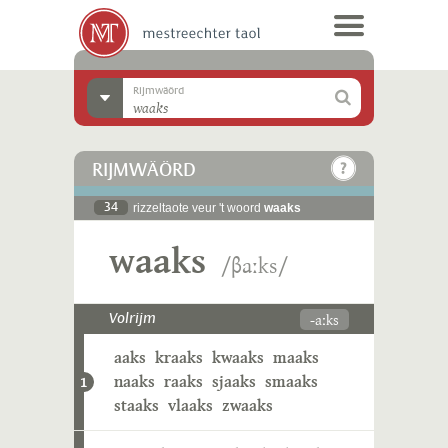
Rijmwäörd
RIJMWÄÖRD
34
rizzeltaote veur 't woord
waaks
waaks
/βaːks/
-aːks
Volrijm
aaks
kraaks
kwaaks
maaks
naaks
raaks
sjaaks
smaaks
1
staaks
vlaaks
zwaaks