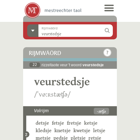
Rijmwäörd
RIJMWÄÖRD
22
rizzeltaote veur 't woord
veurstedsje
veurstedsje
/ˈvøːʀstæʧə/
-æʧə
Volrijm
detsje
fetsje
fretsje
ketsje
kledsje
knetsje
kwetsje
letsje
2
metsje
pedsje
pletsje
retsje