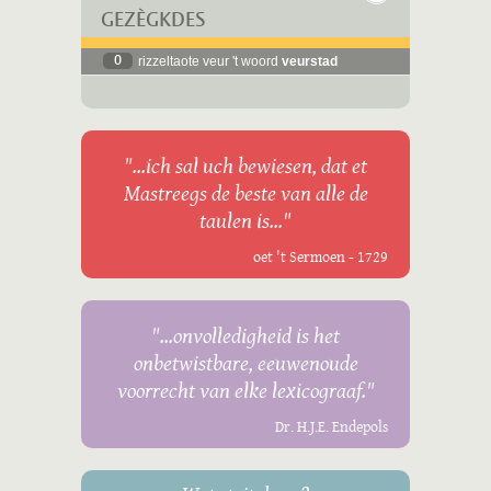
GEZÈGKDES
0
rizzeltaote veur 't woord
veurstad
"...ich sal uch bewiesen, dat et
Mastreegs de beste van alle de
taulen is..."
oet 't Sermoen - 1729
"...onvolledigheid is het
onbetwistbare, eeuwenoude
voorrecht van elke lexicograaf."
Dr. H.J.E. Endepols