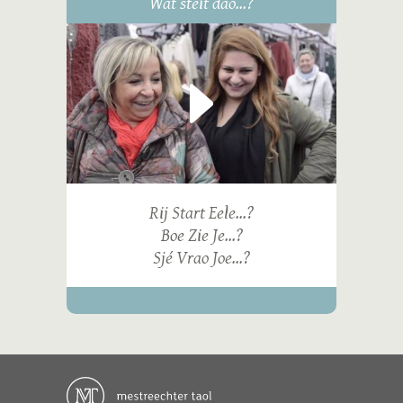
Wat steit dao...?
Rij Start Eele...?
Boe Zie Je...?
Sjé Vrao Joe...?