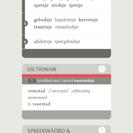
spetsje
stedsje
zjetsje
gebedsje
handvetsje
kervetsje
3
temetsje
zwumbedsje
alfabetsje
sjeetgebedsje
4
DICTIONAIR
1
rizzeltaot veur 't woord
veurstedsje
veurstad
/ˈvøːʀstɑt/
zelfstandeg
naomwoord
1. voorstad
SPREEKWÄÖRD &