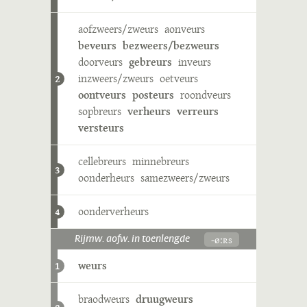
aofzweers/zweurs
aonveurs
beveurs
bezweers/bezweurs
doorveurs
gebreurs
inveurs
inzweers/zweurs
oetveurs
2
oontveurs
posteurs
roondveurs
sopbreurs
verheurs
verreurs
versteurs
cellebreurs
minnebreurs
3
oonderheurs
samezweers/zweurs
oonderverheurs
4
-øːʀs
Rijmw. aofw. in toenlengde
weurs
1
braodweurs
druugweurs