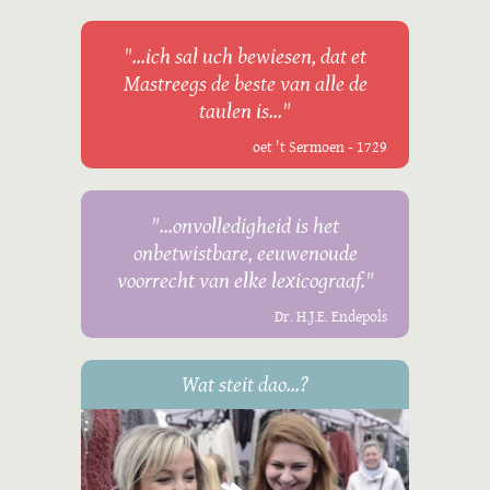
"...ich sal uch bewiesen, dat et
Mastreegs de beste van alle de
taulen is..."
oet 't Sermoen - 1729
"...onvolledigheid is het
onbetwistbare, eeuwenoude
voorrecht van elke lexicograaf."
Dr. H.J.E. Endepols
Wat steit dao...?