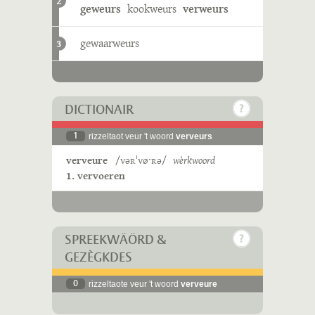
2
geweurs
kookweurs
verweurs
gewaarweurs
3
DICTIONAIR
1
rizzeltaot veur 't woord
verveurs
verveure
/vəʀˈvøˑʀə/
wèrkwoord
1. vervoeren
SPREEKWÄÖRD &
GEZÈGKDES
0
rizzeltaote veur 't woord
verveure