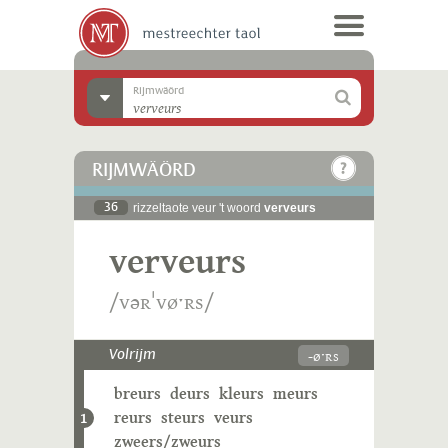
Rijmwäörd
RIJMWÄÖRD
36
rizzeltaote veur 't woord
verveurs
verveurs
/vəʀˈvøˑʀs/
-øˑʀs
Volrijm
breurs
deurs
kleurs
meurs
reurs
steurs
veurs
1
zweers/zweurs