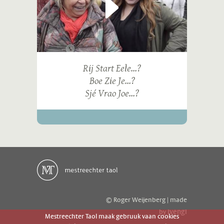
Rij Start Eele...?
Boe Zie Je...?
Sjé Vrao Joe...?
© Roger Weijenberg | made
ivengi
by
Mestreechter Taol maak gebruuk vaan cookies