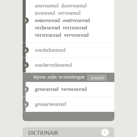
aonveurend
doorveurend
inveurend
oetveurend
oonreurend
oontveurend
3
verheurend
verreurend
versteurend
verveurend
oonderheurend
4
oonderverheurend
5
-øːʀənt
Rijmw. aofw. in toenlengde
geweurend
verweurend
3
gewaarweurend
4
DICTIONAIR