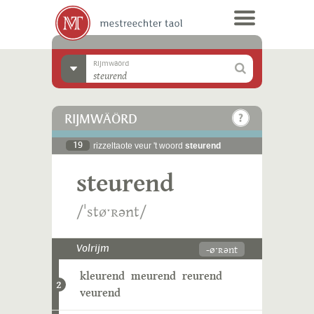
Rijmwäörd
RIJMWÄÖRD
19
rizzeltaote veur 't woord
steurend
steurend
/ˈstøˑʀənt/
-øˑʀənt
Volrijm
kleurend
meurend
reurend
2
veurend