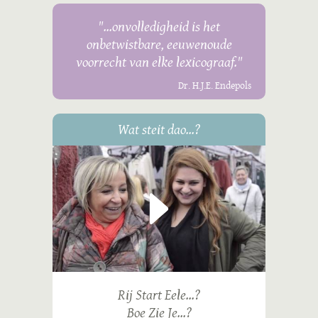
"...onvolledigheid is het
onbetwistbare, eeuwenoude
voorrecht van elke lexicograaf."
Dr. H.J.E. Endepols
Wat steit dao...?
Rij Start Eele...?
Boe Zie Je...?