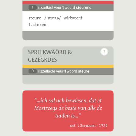
1
rizzeltaot veur 't woord
steurend
steure
/ˈstøˑʀə/
wèrkwoord
1. storen
SPREEKWÄÖRD &
GEZÈGKDES
0
rizzeltaote veur 't woord
steure
"...ich sal uch bewiesen, dat et
Mastreegs de beste van alle de
taulen is..."
oet 't Sermoen - 1729