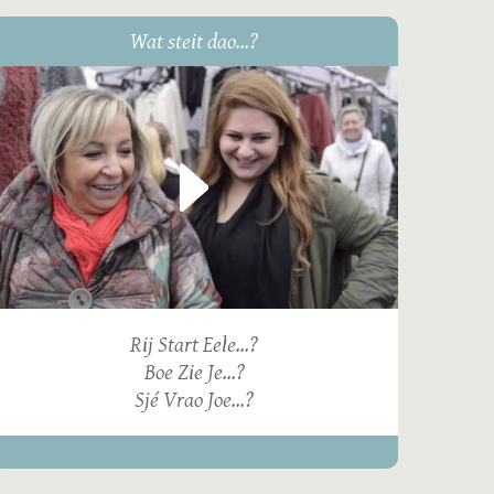
Wat steit dao...?
Rij Start Eele...?
Boe Zie Je...?
Sjé Vrao Joe...?