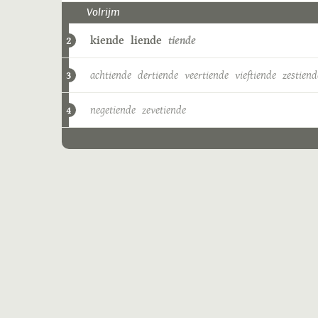
Volrijm
kiende
liende
tiende
2
achtiende
dertiende
veertiende
vieftiende
zestiend
3
negetiende
zevetiende
4