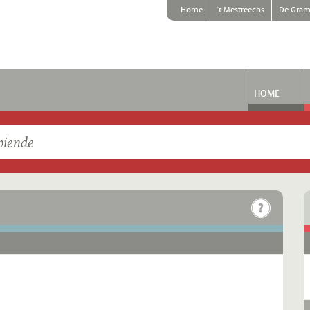
Home
't Mestreechs
De Gram
HOME