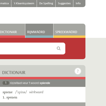
matica
't Klaanksysteem
De Spelling
Suggesties
Info
DICTIONAIR
RIJMWÄÖRD
SPREEKWÄÖRD
DICTIONAIR
1
rizzeltaot veur 't woord
spiende
spiene
/ˈspinə/
wèrkwoord
1. spenen