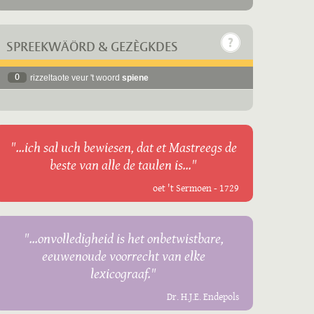
SPREEKWÄÖRD & GEZÈGKDES
0
rizzeltaote veur 't woord
spiene
"...ich sal uch bewiesen, dat et Mastreegs de
beste van alle de taulen is..."
oet 't Sermoen - 1729
"...onvolledigheid is het onbetwistbare,
eeuwenoude voorrecht van elke
lexicograaf."
Dr. H.J.E. Endepols