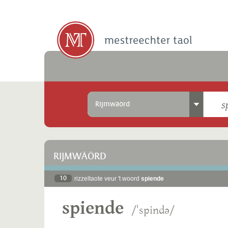
Rijmwäörd
RIJMWÄÖRD
10
rizzeltaote veur 't woord
spiende
spiende
/ˈspində/