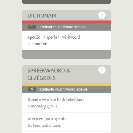
DICTIONAIR
1
rizzeltaot veur 't woord
speuls
speule
/ˈspøˑlə/
wèrkwoord
1. spoelen
SPREEKWÄÖRD &
GEZÈGKDES
6
rizzeltaote veur 't woord
speule
Speule wie ‘ne brikkebekker.
Oonhendeg speule.
Meister Jaan speule.
De baas wellen zien.