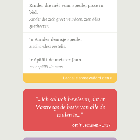
Kinder die mèt vuur speule, pisse in
bèd.
Kinder die zich groet veurdoen, zien dèks
sjiethoezer.
‘n Aander deunsje speule.
ziech anders opstèlle.
‘r Späölt de meister Jaan.
heer späölt de baas.
Laot alle spreekwäörd zien >
"...ich sal uch bewiesen, dat et
Mastreegs de beste van alle de
taulen is..."
oet 't Sermoen - 1729