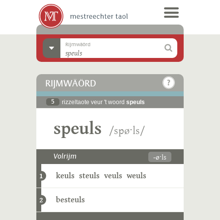
Rijmwäörd
RIJMWÄÖRD
5
rizzeltaote veur 't woord
speuls
speuls
/spøˑls/
-øˑls
Volrijm
keuls
steuls
veuls
weuls
1
besteuls
2