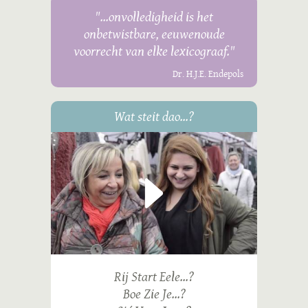
"...onvolledigheid is het
onbetwistbare, eeuwenoude
voorrecht van elke lexicograaf."
Dr. H.J.E. Endepols
Wat steit dao...?
Rij Start Eele...?
Boe Zie Je...?