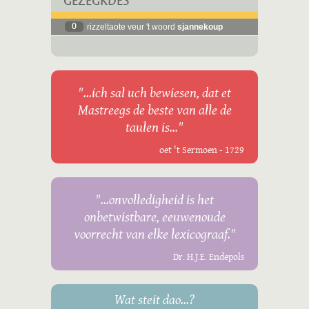
GEZÈGKDES
0
rizzeltaote veur 't woord
sjannekoup
"...ich sal uch bewiesen, dat et
Mastreegs de beste van alle de
taulen is..."
oet 't Sermoen - 1729
"...onvolledigheid is het
onbetwistbare, eeuwenoude
voorrecht van elke lexicograaf."
Dr. H.J.E. Endepols
Wat steit dao...?