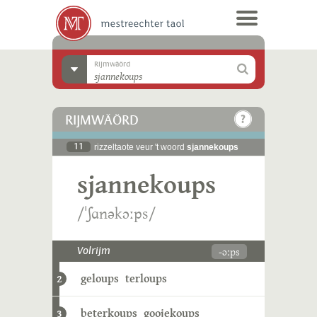
Rijmwäörd
RIJMWÄÖRD
11
rizzeltaote veur 't woord
sjannekoups
sjannekoups
/ˈʃɑnəkɔːps/
-ɔːps
Volrijm
geloups
terloups
2
beterkoups
goojekoups
3