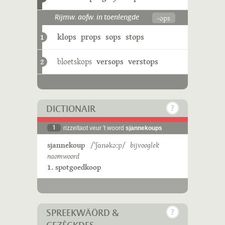
-ɔps
Rijmw. aofw. in toenlengde
klops
props
sops
stops
1
bloetskops
versops
verstops
2
DICTIONAIR
1
rizzeltaot veur 't woord
sjannekoups
sjannekoup
/ˈʃɑnəkɔːp/
bijvooglek
naomwoord
1. spotgoedkoop
SPREEKWÄÖRD &