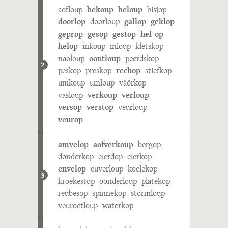
aofloup
bekoup
beloup
bisjop
doorlop
doorloup
gallop
geklop
geprop
gesop
gestop
hel-op
helop
inkoup
inloup
kletskop
naoloup
oontloup
peerdskop
2
peskop
preskop
rechop
stiefkop
umkoup
umloup
väörkop
vasloup
verkoup
verloup
versop
verstop
veurloup
veurop
amvelop
aofverkoup
bergop
donderkop
eierdop
eierkop
envelop
euverloup
koelekop
3
kroekestop
oonderloup
platekop
reubesop
spinnekop
störmloup
veuroetloup
waterkop