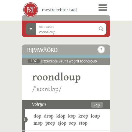
Rijmwäörd
RIJMWÄÖRD
107
rizzeltaote veur 't woord
roondloup
roondloup
/ˈʀʊːntlɔp/
-ɔp
Volrijm
dop
drop
klop
kop
krop
loup
1
mop
prop
sjop
sop
stop