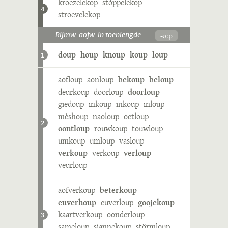
kroezelekop
stóppelekop
4
stroevelekop
-ɔːp
Rijmw. aofw. in toenlengde
doup
houp
knoup
koup
loup
1
aofloup
aonloup
bekoup
beloup
deurkoup
doorloup
doorloup
giedoup
inkoup
inkoup
inloup
mèshoup
naoloup
oetloup
2
oontloup
rouwkoup
touwloup
umkoup
umloup
vasloup
verkoup
verkoup
verloup
veurloup
aofverkoup
beterkoup
euverhoup
euverloup
goojekoup
kaartverkoup
oonderloup
3
sameloup
sjannekoup
störmloup