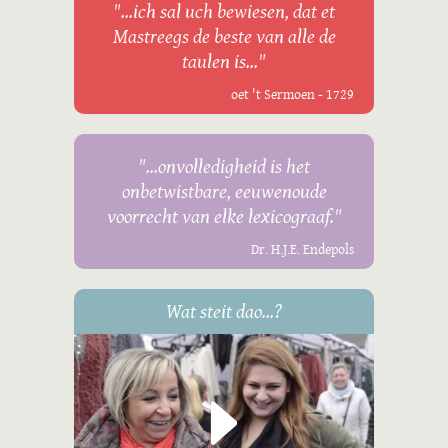
"...ich sal uch bewiesen, dat et
Mastreegs de beste van alle de
taulen is..."
oet 't Sermoen - 1729
"...onvolledigheid is het
onbetwistbare, eeuwenoude
voorrecht van elke lexicograaf."
Dr. H.J.E. Endepols
Wat steit dao...?