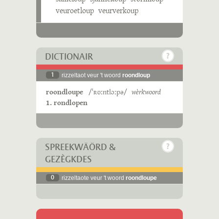
veuroetloup
veurverkoup
DICTIONAIR
1
rizzeltaot veur 't woord
roondloup
roondloupe
/ˈʀʊːntlɔːpə/
wèrkwoord
1. rondlopen
SPREEKWÄÖRD &
GEZÈGKDES
0
rizzeltaote veur 't woord
roondloupe