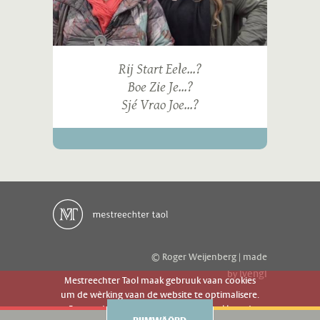
Rij Start Eele...?
Boe Zie Je...?
Sjé Vrao Joe...?
© Roger Weijenberg | made
ivengi
by
Mestreechter Taol maak gebruuk vaan cookies
um de wèrking vaan de website te optimalisere.
Es geer de website gebruuk gaot g'r akkoord