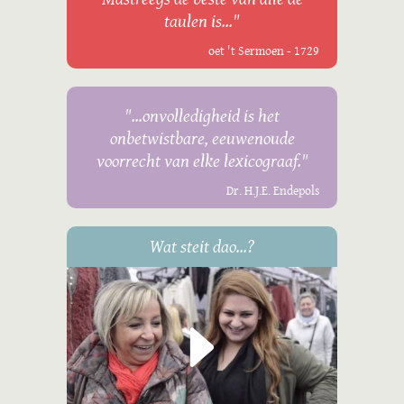
taulen is..."
oet 't Sermoen - 1729
"...onvolledigheid is het
onbetwistbare, eeuwenoude
voorrecht van elke lexicograaf."
Dr. H.J.E. Endepols
Wat steit dao...?