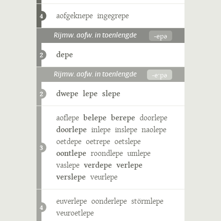
aofgeknepe
ingegrepe
4
-epə
Rijmw. aofw. in toenlengde
depe
2
-eˑpə
Rijmw. aofw. in toenlengde
dwepe
lepe
slepe
2
aoflepe
belepe
berepe
doorlepe
doorlepe
inlepe
inslepe
naolepe
oetdepe
oetrepe
oetslepe
3
oontlepe
roondlepe
umlepe
vaslepe
verdepe
verlepe
verslepe
veurlepe
euverlepe
oonderlepe
störmlepe
4
veuroetlepe