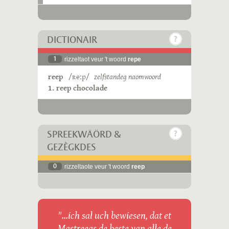
DICTIONAIR
1
rizzeltaot veur 't woord
repe
reep
/ʀeːp/
zelfstandeg naomwoord
1. reep chocolade
SPREEKWÄÖRD &
GEZÈGKDES
0
rizzeltaote veur 't woord
reep
"...ich sal uch bewiesen, dat et
Mastreegs de beste van alle de