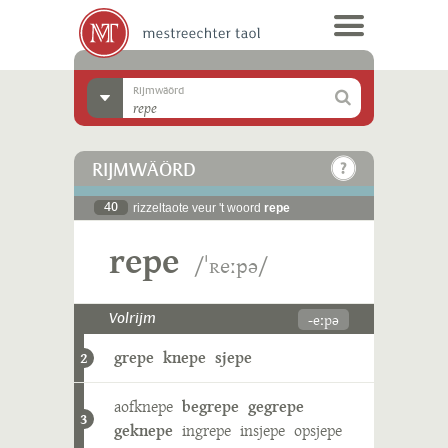
Rijmwäörd
RIJMWÄÖRD
40
rizzeltaote veur 't woord
repe
repe
/ˈʀeːpə/
-eːpə
Volrijm
grepe
knepe
sjepe
2
aofknepe
begrepe
gegrepe
3
geknepe
ingrepe
insjepe
opsjepe