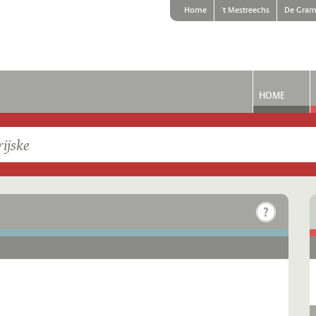
Home
't Mestreechs
De Gram
HOME