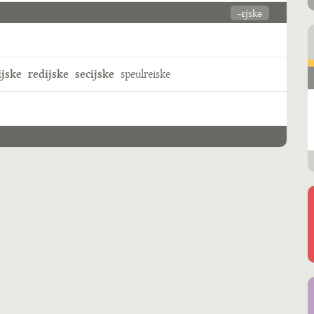
-ɛjskə
ijske
redijske
secijske
speulreiske