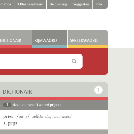
matica
't Klaanksysteem
De Spelling
Suggesties
Info
DICTIONAIR
RIJMWÄÖRD
SPREEKWÄÖRD
DICTIONAIR
1
rizzeltaot veur 't woord
prijske
pries
/pʀiːs/
zelfstandeg naomwoord
1. prijs