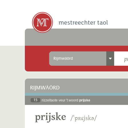
Rijmwäörd
RIJMWÄÖRD
15
rizzeltaote veur 't woord
prijske
prijske
/ˈpʀɛjskə/