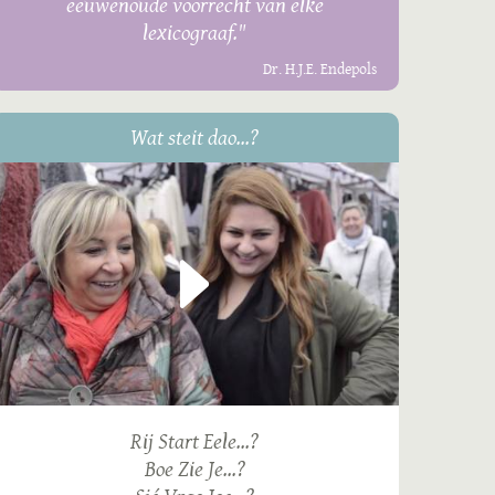
eeuwenoude voorrecht van elke
lexicograaf."
Dr. H.J.E. Endepols
Wat steit dao...?
Rij Start Eele...?
Boe Zie Je...?