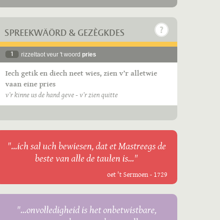
SPREEKWÄÖRD & GEZÈGKDES
1
rizzeltaot veur 't woord
pries
Iech getik en diech neet wies, zien v’r alletwie
vaan eine pries
v’r kinne us de hand geve - v’r zien quitte
"...ich sal uch bewiesen, dat et Mastreegs de
beste van alle de taulen is..."
oet 't Sermoen - 1729
"...onvolledigheid is het onbetwistbare,