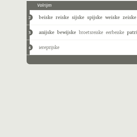
Volrijm
beiske
reiske
sijske
spijske
weiske
zeiske
2
anijske
bewijske
broetsreiske
eerbeiske
patr
3
iereprijske
4