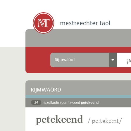
Rijmwäörd
RIJMWÄÖRD
24
rizzeltaote veur 't woord
petekeend
petekeend
/ˈpeːtəkeːnt/