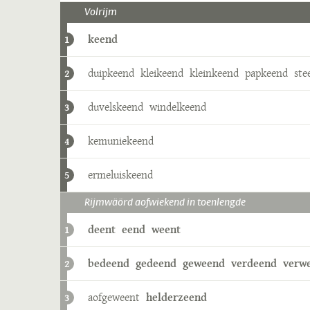
Volrijm
keend
1
duipkeend
kleikeend
kleinkeend
papkeend
ste
2
duvelskeend
windelkeend
3
kemuniekeend
4
ermeluiskeend
5
Rijmwäörd aofwiekend in toenlengde
deent
eend
weent
1
bedeend
gedeend
geweend
verdeend
verw
2
aofgeweent
helderzeend
3