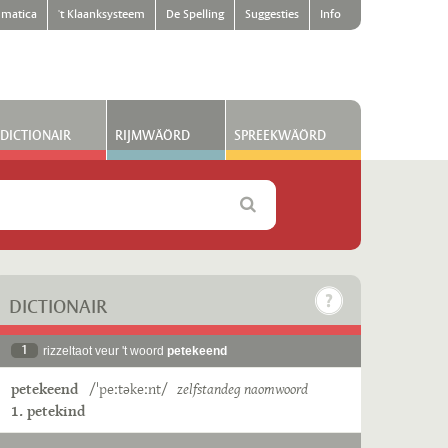
matica
't Klaanksysteem
De Spelling
Suggesties
Info
DICTIONAIR
RIJMWÄÖRD
SPREEKWÄÖRD
DICTIONAIR
1
rizzeltaot veur 't woord
petekeend
petekeend
/ˈpeːtəkeːnt/
zelfstandeg naomwoord
1. petekind