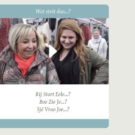
Wat steit dao...?
Rij Start Eele...?
Boe Zie Je...?
Sjé Vrao Joe...?