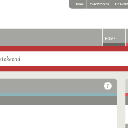
Home
't Mestreechs
De Gram
HOME