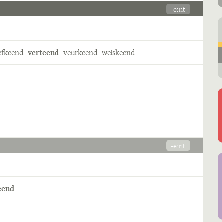
-eːnt
efkeend
verteend
veurkeend
weiskeend
-eˑnt
eend