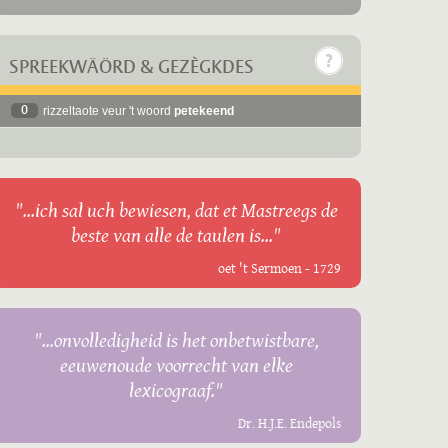
SPREEKWÄÖRD & GEZÈGKDES
0
rizzeltaote veur 't woord
petekeend
"...ich sal uch bewiesen, dat et Mastreegs de
beste van alle de taulen is..."
oet 't Sermoen - 1729
"...onvolledigheid is het onbetwistbare,
eeuwenoude voorrecht van elke
lexicograaf."
Dr. H.J.E. Endepols