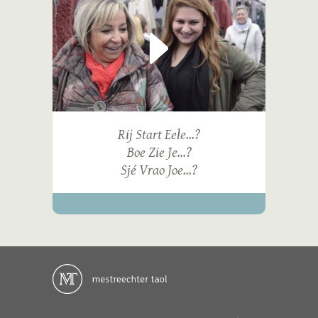
Rij Start Eele...?
Boe Zie Je...?
Sjé Vrao Joe...?