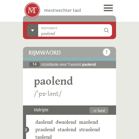
Rijmwäörd
RIJMWÄÖRD
14
rizzeltaote veur 't woord
paolend
paolend
/ˈpɒˑlənt/
-ɒˑlənt
Volrijm
daolend
dwaolend
maolend
praolend
staolend
straolend
2
taolend