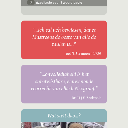
0
rizzeltaote veur 't woord
paole
"...ich sal uch bewiesen, dat et
Mastreegs de beste van alle de
taulen is..."
oet 't Sermoen - 1729
"...onvolledigheid is het
onbetwistbare, eeuwenoude
voorrecht van elke lexicograaf."
Dr. H.J.E. Endepols
Wat steit dao...?