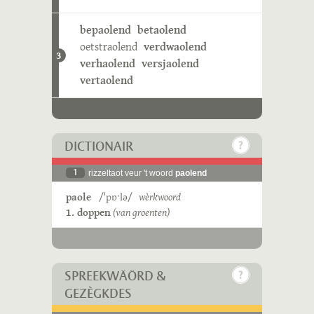
bepaolend
betaolend
oetstraolend
verdwaolend
3
verhaolend
versjaolend
vertaolend
DICTIONAIR
1
rizzeltaot veur 't woord
paolend
paole
/ˈpɒˑlə/
wèrkwoord
1. doppen
(van groenten)
SPREEKWÄÖRD &
GEZÈGKDES