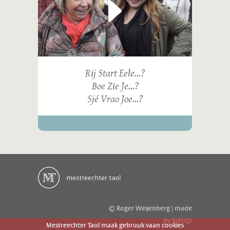
Rij Start Eele...?
Boe Zie Je...?
Sjé Vrao Joe...?
© Roger Weijenberg | made
ivengi
by
Mestreechter Taol maak gebruuk vaan cookies