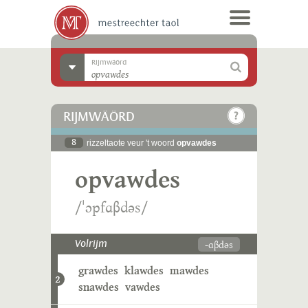
Rijmwäörd
RIJMWÄÖRD
8
rizzeltaote veur 't woord
opvawdes
opvawdes
/ˈɔpfɑβdəs/
-ɑβdəs
Volrijm
grawdes
klawdes
mawdes
2
snawdes
vawdes