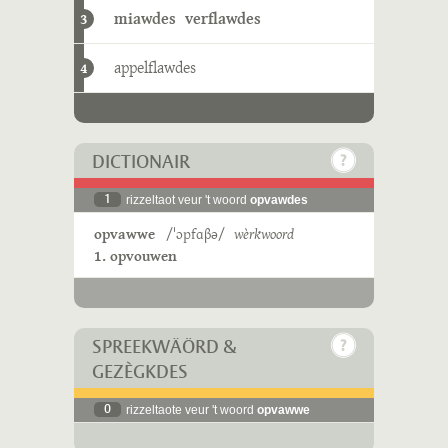
miawdes
verflawdes
3
appelflawdes
4
DICTIONAIR
1
rizzeltaot veur 't woord
opvawdes
opvawwe
/ˈɔpfɑβə/
wèrkwoord
1. opvouwen
SPREEKWÄÖRD &
GEZÈGKDES
0
rizzeltaote veur 't woord
opvawwe