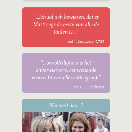
"...ich sal uch bewiesen, dat et
Mastreegs de beste van alle de
taulen is..."
oet 't Sermoen - 1729
"...onvolledigheid is het
onbetwistbare, eeuwenoude
voorrecht van elke lexicograaf."
Dr. H.J.E. Endepols
Wat steit dao...?