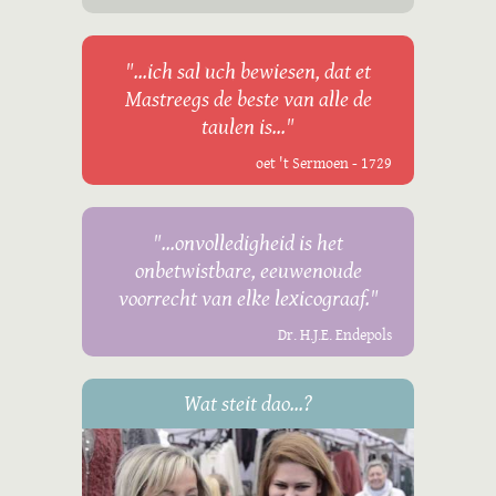
"...ich sal uch bewiesen, dat et
Mastreegs de beste van alle de
taulen is..."
oet 't Sermoen - 1729
"...onvolledigheid is het
onbetwistbare, eeuwenoude
voorrecht van elke lexicograaf."
Dr. H.J.E. Endepols
Wat steit dao...?