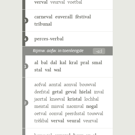
verval
veurval
voetbal
carneval
euverall
fèstival
3
tribunal
perces-verbal
4
-ɑːl
Rijmw. aofw. in toenlengde
al
bal
dal
kal
kral
pral
smal
1
stal
val
wal
aofval
aontal
aonval
bouwval
deefstal
getal
geval
hielal
inval
jaortal
kneeval
kristal
lochbal
2
meistal
misval
naomval
nogal
oetval
oonval
peerdsstal
touwval
trèkbal
verval
veural
veurval