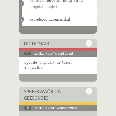
bemeujal
euveral
houp-en-al
3
kingetal
koojestal
kaoselebal
zatemanskal
4
DICTIONAIR
1
rizzeltaot veur 't woord
opval
opvalle
/ˈɔpfɑlə/
wèrkwoord
1. opvallen
SPREEKWÄÖRD &
GEZÈGKDES
0
rizzeltaote veur 't woord
opvalle