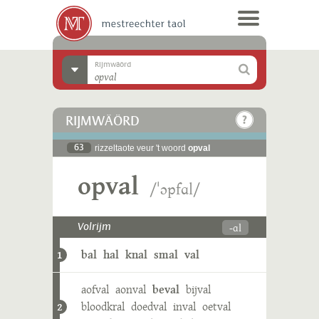
Rijmwäörd
RIJMWÄÖRD
63
rizzeltaote veur 't woord
opval
opval
/ˈɔpfɑl/
-ɑl
Volrijm
bal
hal
knal
smal
val
1
aofval
aonval
beval
bijval
bloodkral
doedval
inval
oetval
2