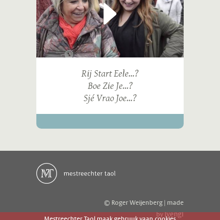
Rij Start Eele...?
Boe Zie Je...?
Sjé Vrao Joe...?
© Roger Weijenberg | made
ivengi
by
Mestreechter Taol maak gebruuk vaan cookies