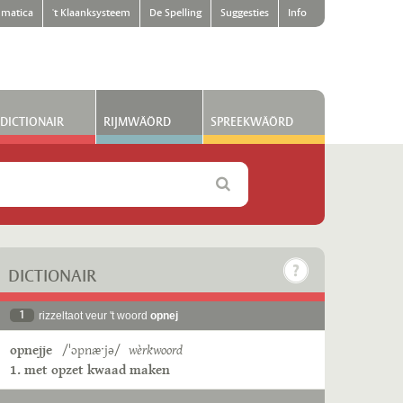
matica
't Klaanksysteem
De Spelling
Suggesties
Info
DICTIONAIR
RIJMWÄÖRD
SPREEKWÄÖRD
DICTIONAIR
1
rizzeltaot veur 't woord
opnej
opnejje
/ˈɔpnæˑjə/
wèrkwoord
1. met opzet kwaad maken