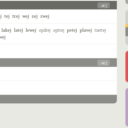
-æˑj
j
tej
trej
wej
zej
zwej
lakej
latej
lewej
opdrej
optrej
petej
plavej
tiertej
wej
-æːj