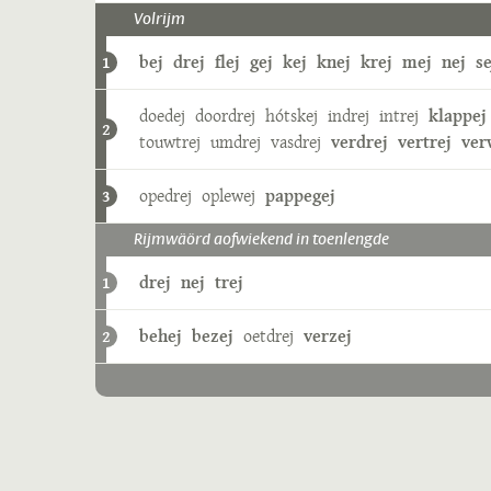
Volrijm
bej
drej
flej
gej
kej
knej
krej
mej
nej
se
1
doedej
doordrej
hótskej
indrej
intrej
klappej
2
touwtrej
umdrej
vasdrej
verdrej
vertrej
ver
opedrej
oplewej
pappegej
3
Rijmwäörd aofwiekend in toenlengde
drej
nej
trej
1
behej
bezej
oetdrej
verzej
2