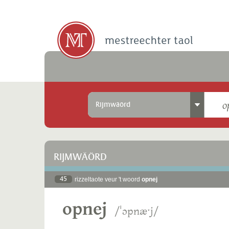
Rijmwäörd
RIJMWÄÖRD
45
rizzeltaote veur 't woord
opnej
opnej
/ˈɔpnæˑj/