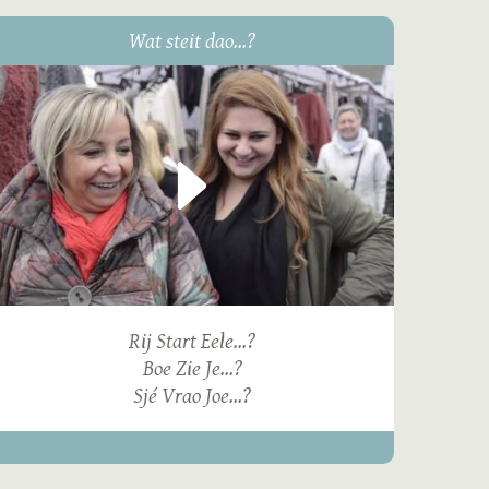
Wat steit dao...?
Rij Start Eele...?
Boe Zie Je...?
Sjé Vrao Joe...?