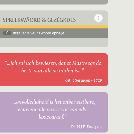
SPREEKWÄÖRD & GEZÈGKDES
0
rizzeltaote veur 't woord
opnejje
"...ich sal uch bewiesen, dat et Mastreegs de
beste van alle de taulen is..."
oet 't Sermoen - 1729
"...onvolledigheid is het onbetwistbare,
eeuwenoude voorrecht van elke
lexicograaf."
Dr. H.J.E. Endepols