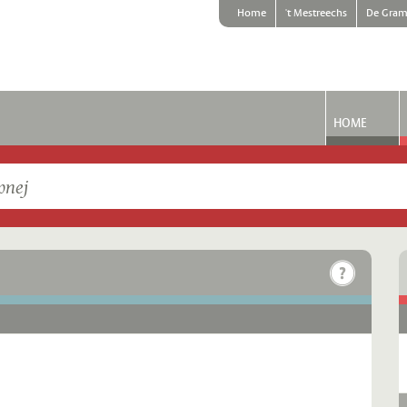
Home
't Mestreechs
De Gram
HOME