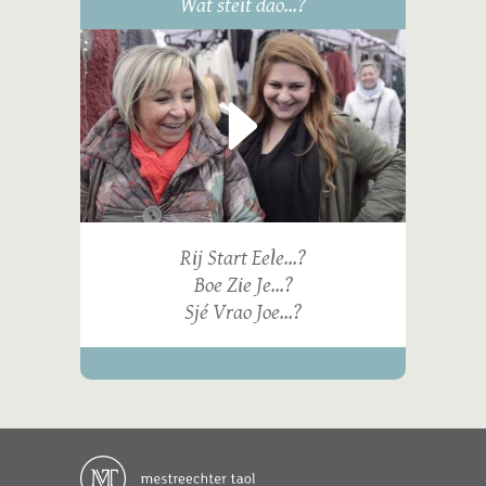
Wat steit dao...?
Rij Start Eele...?
Boe Zie Je...?
Sjé Vrao Joe...?