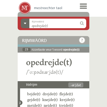
Rijmwäörd
RIJMWÄÖRD
23
rizzeltaote veur 't woord
opedrejde(t)
opedrejde(t)
/ˈoːpədʀæˑjdə(t)/
-æˑjdət
Volrijm
bejde(t)
drejde(t)
flejde(t)
gejde(t)
knejde(t)
krejde(t)
2
mejde(t)
nejde(t)
trejde(t)