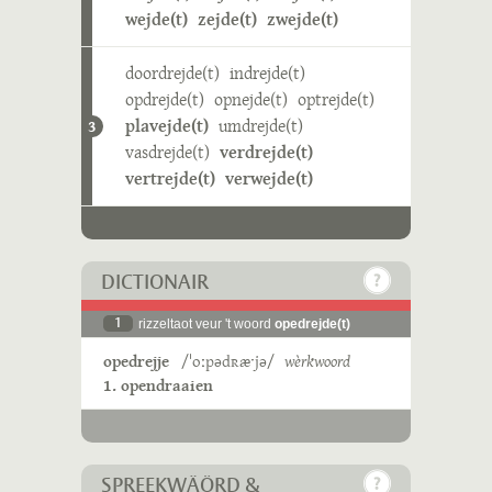
wejde(t)
zejde(t)
zwejde(t)
doordrejde(t)
indrejde(t)
opdrejde(t)
opnejde(t)
optrejde(t)
plavejde(t)
umdrejde(t)
3
vasdrejde(t)
verdrejde(t)
vertrejde(t)
verwejde(t)
DICTIONAIR
1
rizzeltaot veur 't woord
opedrejde(t)
opedrejje
/ˈoːpədʀæˑjə/
wèrkwoord
1. opendraaien
SPREEKWÄÖRD &