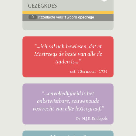
GEZÈGKDES
0
rizzeltaote veur 't woord
opedrejje
"...ich sal uch bewiesen, dat et
Mastreegs de beste van alle de
taulen is..."
oet 't Sermoen - 1729
"...onvolledigheid is het
onbetwistbare, eeuwenoude
voorrecht van elke lexicograaf."
Dr. H.J.E. Endepols