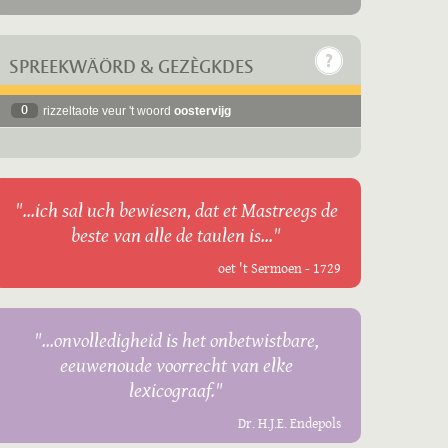
SPREEKWÄÖRD & GEZÈGKDES
0
rizzeltaote veur 't woord
oostervijg
"...ich sal uch bewiesen, dat et Mastreegs de
beste van alle de taulen is..."
oet 't Sermoen - 1729
"...onvolledigheid is het onbetwistbare,
eeuwenoude voorrecht van elke
lexicograaf."
Dr. H.J.E. Endepols