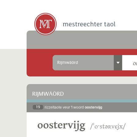
Rijmwäörd
RIJMWÄÖRD
19
rizzeltaote veur 't woord
oostervijg
oostervijg
/ˈoˑstəʀvɛjx/