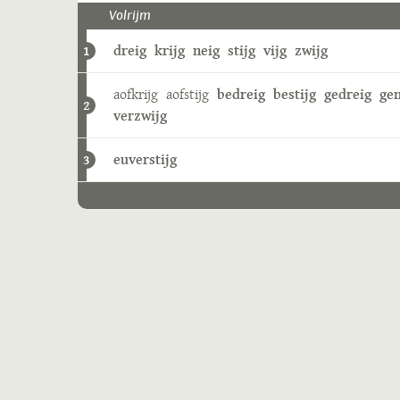
Volrijm
dreig
krijg
neig
stijg
vijg
zwijg
1
aofkrijg
aofstijg
bedreig
bestijg
gedreig
gen
2
verzwijg
euverstijg
3