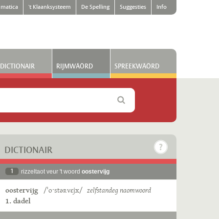
matica
't Klaanksysteem
De Spelling
Suggesties
Info
DICTIONAIR
RIJMWÄÖRD
SPREEKWÄÖRD
DICTIONAIR
1
rizzeltaot veur 't woord
oostervijg
oostervijg
/ˈoˑstəʀvɛjx/
zelfstandeg naomwoord
1. dadel