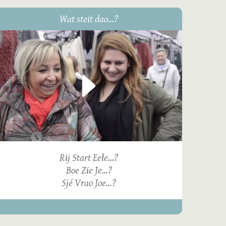
Wat steit dao...?
Rij Start Eele...?
Boe Zie Je...?
Sjé Vrao Joe...?