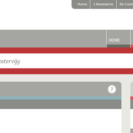
Home
't Mestreechs
De Gram
HOME