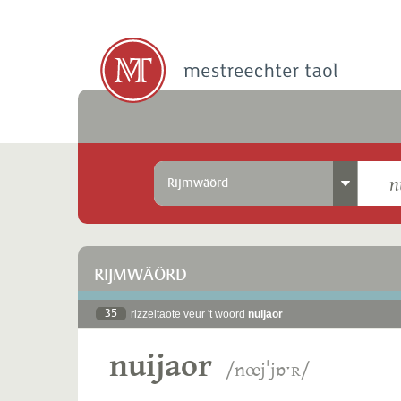
Rijmwäörd
RIJMWÄÖRD
35
rizzeltaote veur 't woord
nuijaor
nuijaor
/nœjˈjɒˑʀ/