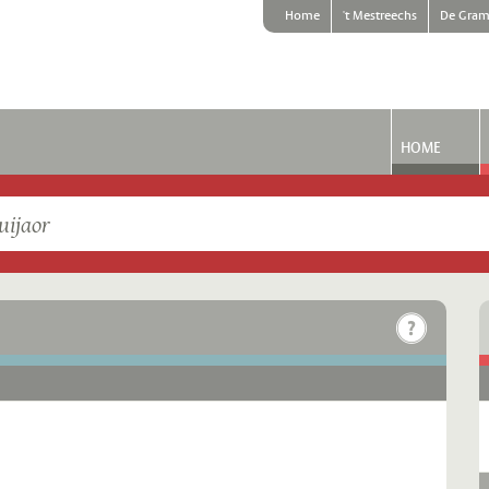
Home
't Mestreechs
De Gram
HOME