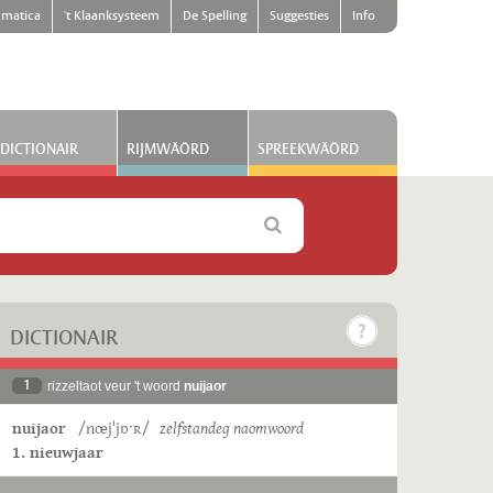
matica
't Klaanksysteem
De Spelling
Suggesties
Info
DICTIONAIR
RIJMWÄÖRD
SPREEKWÄÖRD
DICTIONAIR
1
rizzeltaot veur 't woord
nuijaor
nuijaor
/nœjˈjɒˑʀ/
zelfstandeg naomwoord
1. nieuwjaar