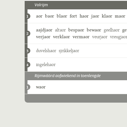
Volrijm
aor
baor
blaor
fort
haor
jaor
klaor
maor
1
aajdjaor
altaor
bespaor
bewaor
geelhaor
ge
2
verjaor
verklaor
vermaor
veurjaor
vreugjao
duvelshaor
sjrikkeljaor
3
ingelehaor
4
Rijmwäörd aofwiekend in toenlengde
waor
1