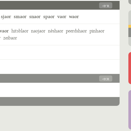
-ɒˑʀ
sjaor
smaor
snaor
spaor
vaor
waor
vaor
hitsblaor
naojaor
nèshaor
peerdshaor
pinhaor
r
zeibaor
-ɒːʀ