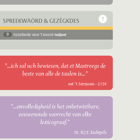
SPREEKWÄÖRD & GEZÈGKDES
0
rizzeltaote veur 't woord
nuijaor
"...ich sal uch bewiesen, dat et Mastreegs de
beste van alle de taulen is..."
oet 't Sermoen - 1729
"...onvolledigheid is het onbetwistbare,
eeuwenoude voorrecht van elke
lexicograaf."
Dr. H.J.E. Endepols