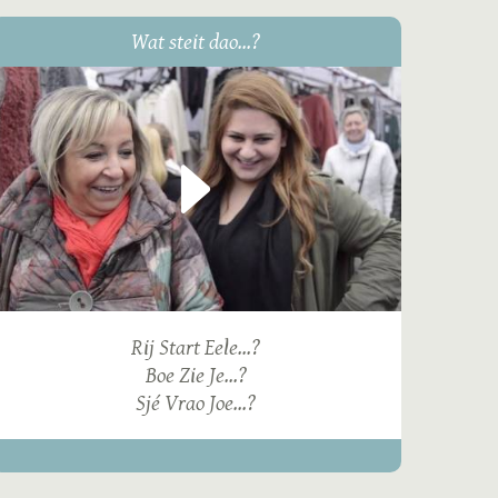
Wat steit dao...?
Rij Start Eele...?
Boe Zie Je...?
Sjé Vrao Joe...?