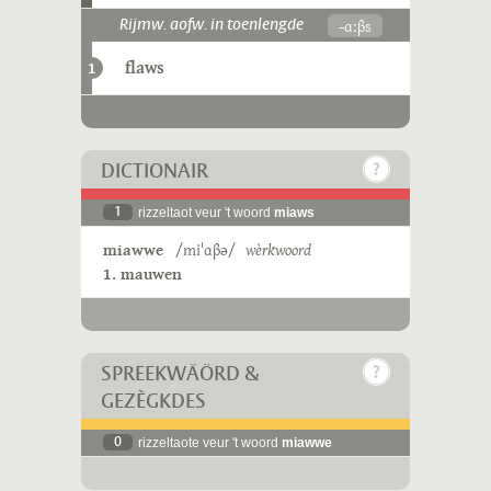
-ɑːβs
Rijmw. aofw. in toenlengde
flaws
1
DICTIONAIR
1
rizzeltaot veur 't woord
miaws
miawwe
/miˈɑβə/
wèrkwoord
1. mauwen
SPREEKWÄÖRD &
GEZÈGKDES
0
rizzeltaote veur 't woord
miawwe