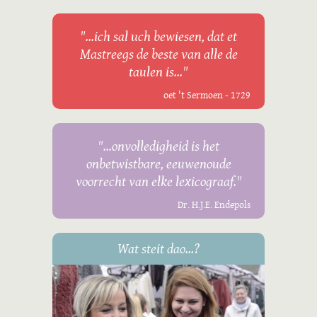
"...ich sal uch bewiesen, dat et
Mastreegs de beste van alle de
taulen is..."
oet 't Sermoen - 1729
"...onvolledigheid is het
onbetwistbare, eeuwenoude
voorrecht van elke lexicograaf."
Dr. H.J.E. Endepols
Wat steit dao...?