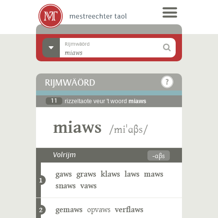
Rijmwäörd
RIJMWÄÖRD
11
rizzeltaote veur 't woord
miaws
miaws
/miˈɑβs/
-ɑβs
Volrijm
gaws
graws
klaws
laws
maws
1
snaws
vaws
gemaws
opvaws
verflaws
2