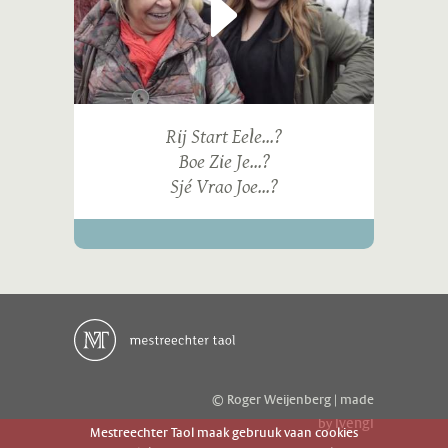
Rij Start Eele...?
Boe Zie Je...?
Sjé Vrao Joe...?
© Roger Weijenberg | made
ivengi
by
Mestreechter Taol maak gebruuk vaan cookies