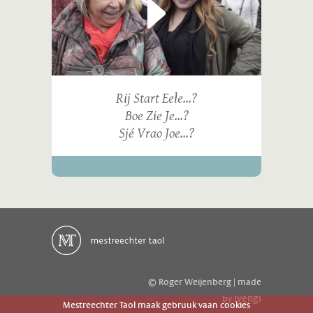
Rij Start Eele...?
Boe Zie Je...?
Sjé Vrao Joe...?
© Roger Weijenberg | made
ivengi
by
Mestreechter Taol maak gebruuk vaan cookies