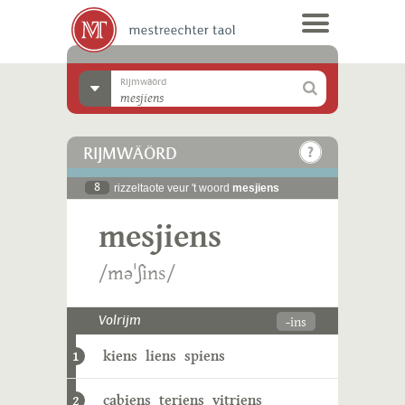
Rijmwäörd
RIJMWÄÖRD
8
rizzeltaote veur 't woord
mesjiens
mesjiens
/məˈʃins/
-ins
Volrijm
kiens
liens
spiens
1
cabiens
teriens
vitriens
2