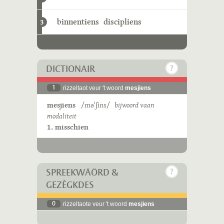
binnentiens
discipliens
3
DICTIONAIR
1
rizzeltaot veur 't woord
mesjiens
mesjiens
/məˈʃins/
bijwoord vaan
modaliteit
1. misschien
SPREEKWÄÖRD &
GEZÈGKDES
0
rizzeltaote veur 't woord
mesjiens