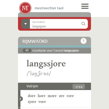
Rijmwäörd
RIJMWÄÖRD
45
rizzeltaote veur 't woord
langssjore
langssjore
/ˈlɑŋˌʃʊˑʀə/
-ʊˑʀə
Volrijm
dore
hore
more
ore
rore
2
sjore
vore