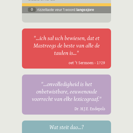
0
rizzeltaote veur 't woord
langssjore
"...ich sal uch bewiesen, dat et
Mastreegs de beste van alle de
taulen is..."
oet 't Sermoen - 1729
"...onvolledigheid is het
onbetwistbare, eeuwenoude
voorrecht van elke lexicograaf."
Dr. H.J.E. Endepols
Wat steit dao...?