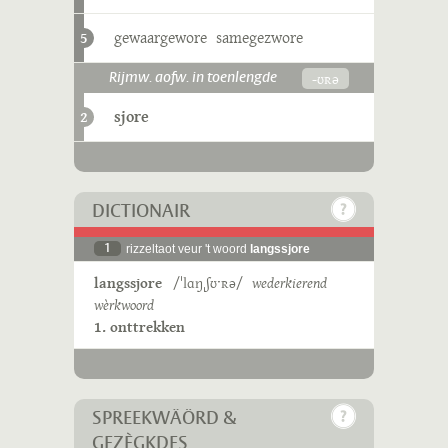
gewaargewore
samegezwore
5
-ʊʀə
Rijmw. aofw. in toenlengde
sjore
2
DICTIONAIR
1
rizzeltaot veur 't woord
langssjore
langssjore
/ˈlɑŋˌʃʊˑʀə/
wederkierend
wèrkwoord
1. onttrekken
SPREEKWÄÖRD &
GEZÈGKDES