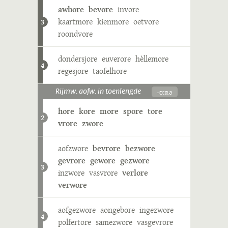
awhore
bevore
invore
kaartmore
kienmore
oetvore
3
roondvore
dondersjore
euverore
hèllemore
4
regesjore
taofelhore
-ʊːʀə
Rijmw. aofw. in toenlengde
hore
kore
more
spore
tore
2
vrore
zwore
aofzwore
bevrore
bezwore
gevrore
gewore
gezwore
3
inzwore
vasvrore
verlore
verwore
aofgezwore
aongebore
ingezwore
4
polfertore
samezwore
vasgevrore