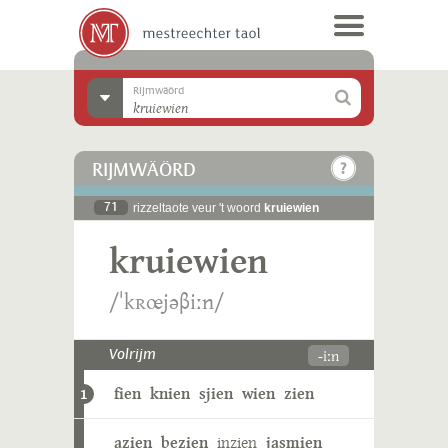
Rijmwäörd
RIJMWÄÖRD
71
rizzeltaote veur 't woord
kruiewien
kruiewien
/ˈkʀœjəβiːn/
-iːn
Volrijm
fien
knien
sjien
wien
zien
1
azien
bezien
inzien
jasmien