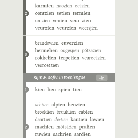
karmien
naozien
oetzien
oontzien
setien
termien
2
umzien
venien
veur-zien
veurzien
veurzien
weersjien
brandewien
euverzien
hermelien
ougesjien
pótsazien
3
rokkelien
terpetien
veuroetzien
veuroetzien
-in
Rijmw. aofw. in toenlengde
kien
lien
spien
tien
1
achtien
alpien
benzien
broeklien
bruuklien
cabien
daartien
dertien
kantien
lawien
machien
mótstrien
pralien
2
ruwien
sachrien
sardien