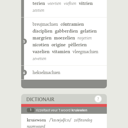
terien
veertien
vieftien
vitrien
zestien
breujmachien
cóntramien
disciplien
gabberdien
gelatien
margrien
moezelien
negetien
3
nicotien
origine
pèllerien
vazelien
vitamien
vleegmachien
zevetien
hekselmachien
4
DICTIONAIR
1
rizzeltaot veur 't woord
kruiewien
kruiewien
/ˈkʀœjəβiːn/
zelfstandeg
naomwoord