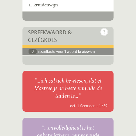
1. kruidenwijn
SPREEKWÄÖRD &
GEZÈGKDES
0
rizzeltaote veur 't woord
kruiewien
"...ich sal uch bewiesen, dat et
Mastreegs de beste van alle de
taulen is..."
oet 't Sermoen - 1729
"...onvolledigheid is het
onbetwistbare, eeuwenoude