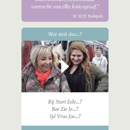
voorrecht van elke lexicograaf."
Dr. H.J.E. Endepols
Wat steit dao...?
Rij Start Eele...?
Boe Zie Je...?
Sjé Vrao Joe...?