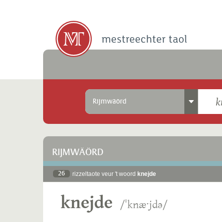
Rijmwäörd
RIJMWÄÖRD
26
rizzeltaote veur 't woord
knejde
knejde
/ˈknæˑjdə/