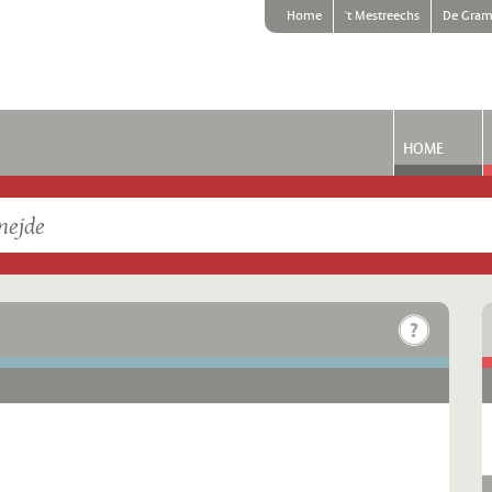
Home
't Mestreechs
De Gram
HOME