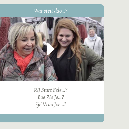
Wat steit dao...?
Rij Start Eele...?
Boe Zie Je...?
Sjé Vrao Joe...?