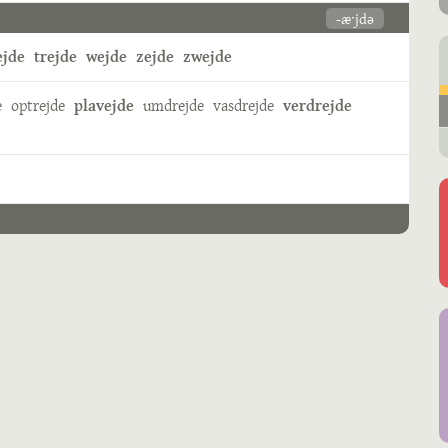
-æˑjdə
ejde
trejde
wejde
zejde
zwejde
e
optrejde
plavejde
umdrejde
vasdrejde
verdrejde