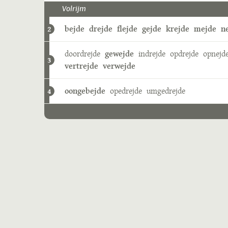
Volrijm
bejde
drejde
flejde
gejde
krejde
mejde
n
2
doordrejde
gewejde
indrejde
opdrejde
opnejd
3
vertrejde
verwejde
oongebejde
opedrejde
umgedrejde
4