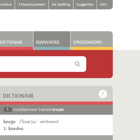
matica
't Klaanksysteem
De Spelling
Suggesties
Info
DICTIONAIR
RIJMWÄÖRD
SPREEKWÄÖRD
DICTIONAIR
1
rizzeltaot veur 't woord
knejde
knejje
/ˈknæˑjə/
wèrkwoord
1. kneden