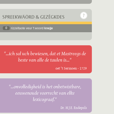
SPREEKWÄÖRD & GEZÈGKDES
0
rizzeltaote veur 't woord
knejje
"...ich sal uch bewiesen, dat et Mastreegs de
beste van alle de taulen is..."
oet 't Sermoen - 1729
"...onvolledigheid is het onbetwistbare,
eeuwenoude voorrecht van elke
lexicograaf."
Dr. H.J.E. Endepols