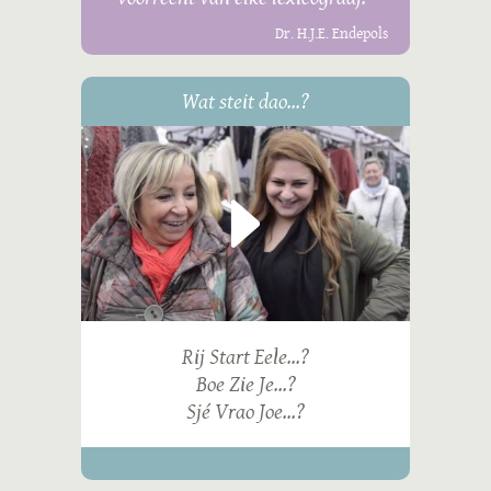
Dr. H.J.E. Endepols
Wat steit dao...?
Rij Start Eele...?
Boe Zie Je...?
Sjé Vrao Joe...?