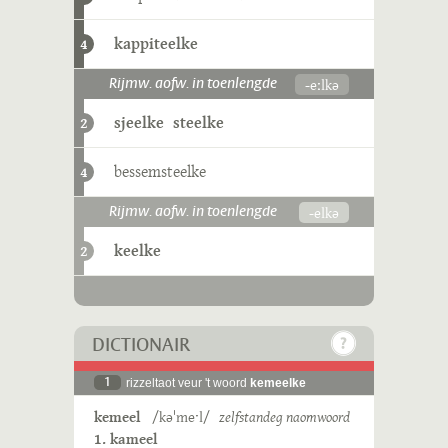
kappiteelke
4
-eːlkə
Rijmw. aofw. in toenlengde
sjeelke
steelke
2
bessemsteelke
4
-elkə
Rijmw. aofw. in toenlengde
keelke
2
DICTIONAIR
1
rizzeltaot veur 't woord
kemeelke
kemeel
/kəˈmeˑl/
zelfstandeg naomwoord
1. kameel