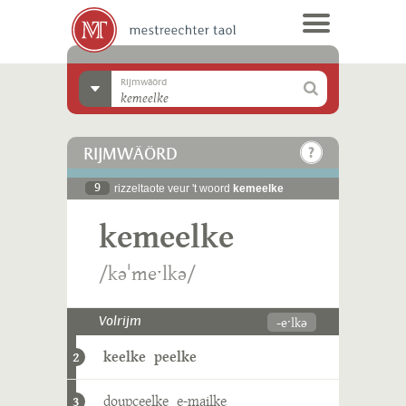
Rijmwäörd
RIJMWÄÖRD
9
rizzeltaote veur 't woord
kemeelke
kemeelke
/kəˈmeˑlkə/
-eˑlkə
Volrijm
keelke
peelke
2
doupceelke
e-mailke
3