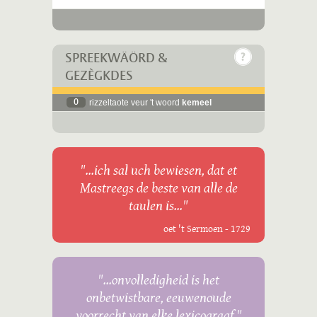
SPREEKWÄÖRD &
GEZÈGKDES
0
rizzeltaote veur 't woord
kemeel
"...ich sal uch bewiesen, dat et
Mastreegs de beste van alle de
taulen is..."
oet 't Sermoen - 1729
"...onvolledigheid is het
onbetwistbare, eeuwenoude
voorrecht van elke lexicograaf."