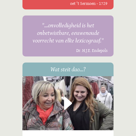
oet 't Sermoen - 1729
"...onvolledigheid is het
onbetwistbare, eeuwenoude
voorrecht van elke lexicograaf."
Dr. H.J.E. Endepols
Wat steit dao...?