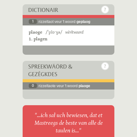
DICTIONAIR
1
rizzeltaot veur 't woord
geplaog
plaoge
/ˈplɒˑɣə/
wèrkwoord
1. plagen
SPREEKWÄÖRD &
GEZÈGKDES
0
rizzeltaote veur 't woord
plaoge
"...ich sal uch bewiesen, dat et
Mastreegs de beste van alle de
taulen is..."