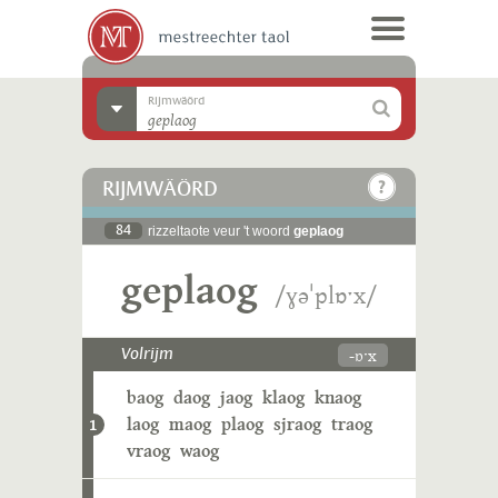
Rijmwäörd
RIJMWÄÖRD
84
rizzeltaote veur 't woord
geplaog
geplaog
/ɣəˈplɒˑx/
-ɒˑx
Volrijm
baog
daog
jaog
klaog
knaog
laog
maog
plaog
sjraog
traog
1
vraog
waog