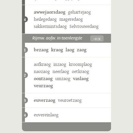
awwejaorsdaog
gehartejaog
heilegedaog
mageredaog
4
sakkermintsdaog
Selvrouwedaog
-ɒːx
Rijmw. aofw. in toenlengde
bezaog
kraog
laog
zaog
1
aofkraog
inzaog
kroomplaog
naozaog
neerlaog
oetkraog
2
oontzaog
umzaog
vaslaog
veurzaog
euverzaog
veuroetzaog
3
euvereinlaog
4