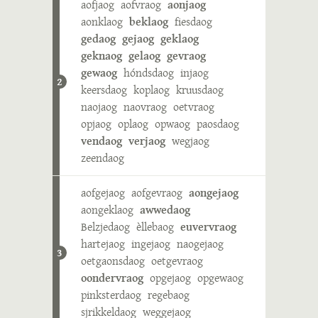
aofjaog
aofvraog
aonjaog
aonklaog
beklaog
fiesdaog
gedaog
gejaog
geklaog
geknaog
gelaog
gevraog
gewaog
hóndsdaog
injaog
2
keersdaog
koplaog
kruusdaog
naojaog
naovraog
oetvraog
opjaog
oplaog
opwaog
paosdaog
vendaog
verjaog
wegjaog
zeendaog
aofgejaog
aofgevraog
aongejaog
aongeklaog
awwedaog
Belzjedaog
èllebaog
euvervraog
hartejaog
ingejaog
naogejaog
3
oetgaonsdaog
oetgevraog
oondervraog
opgejaog
opgewaog
pinksterdaog
regebaog
sjrikkeldaog
weggejaog