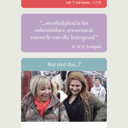
oet 't Sermoen - 1729
"...onvolledigheid is het
onbetwistbare, eeuwenoude
voorrecht van elke lexicograaf."
Dr. H.J.E. Endepols
Wat steit dao...?