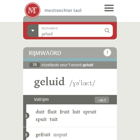
Rijmwäörd
RIJMWÄÖRD
38
rizzeltaote veur 't woord
geluid
geluid
/ɣəˈlœːt/
-œːt
Volrijm
duit
fluit
fruit
luit
spruit
1
spuit
tuit
gefruit
inspuit
2