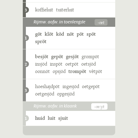
koffieluit
tuiterluit
3
-œt
Rijmw. aofw. in toenlengde
göt
klöt
köd
nöt
pöt
spöt
1
spröt
besjöt
gepöt
gesjöt
grompöt
insjöd
inspöt
oetpöt
oetsjöd
2
oonnöt
opsjöd
trompöt
vètpöt
hoeshajdpöt
ingesjöd
oetgepöt
3
oetgesjöd
opgesjöd
-œːyt
Rijmw. aofw. in klaank
huid
luit
sjuit
1