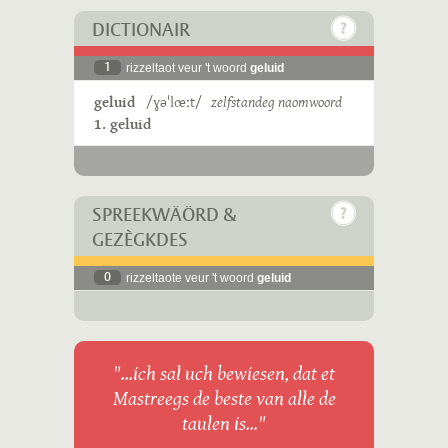
DICTIONAIR
1
rizzeltaot veur 't woord
geluid
geluid
/ɣəˈlœːt/
zelfstandeg naomwoord
1. geluid
SPREEKWÄÖRD &
GEZÈGKDES
0
rizzeltaote veur 't woord
geluid
"...ich sal uch bewiesen, dat et
Mastreegs de beste van alle de
taulen is..."