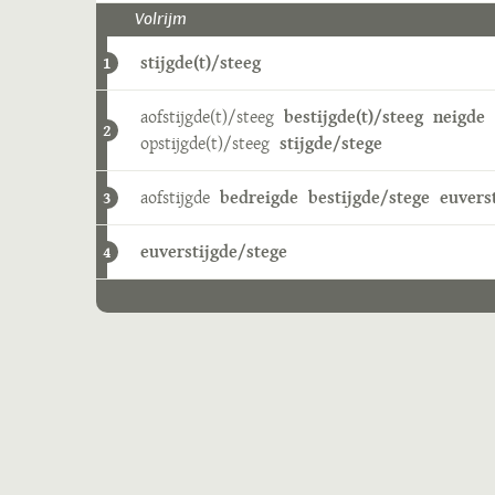
Volrijm
stijgde(t)/steeg
1
aofstijgde(t)/steeg
bestijgde(t)/steeg
neigde
2
opstijgde(t)/steeg
stijgde/stege
aofstijgde
bedreigde
bestijgde/stege
euverst
3
euverstijgde/stege
4