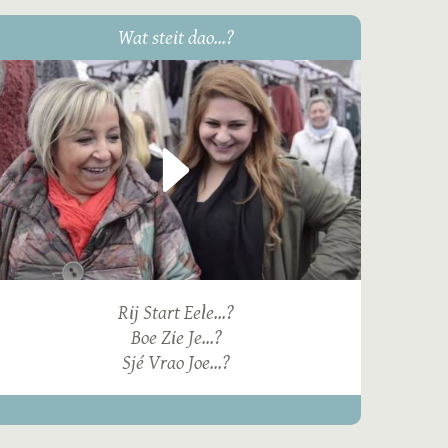
Wat steit dao...?
Rij Start Eele...?
Boe Zie Je...?
Sjé Vrao Joe...?