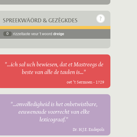
SPREEKWÄÖRD & GEZÈGKDES
0
rizzeltaote veur 't woord
dreige
"...ich sal uch bewiesen, dat et Mastreegs de
beste van alle de taulen is..."
oet 't Sermoen - 1729
"...onvolledigheid is het onbetwistbare,
eeuwenoude voorrecht van elke
lexicograaf."
Dr. H.J.E. Endepols