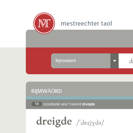
Rijmwäörd
RIJMWÄÖRD
16
rizzeltaote veur 't woord
dreigde
dreigde
/ˈdʀɛjɣdə/