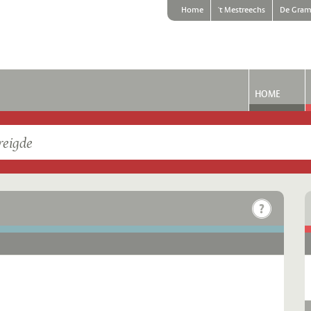
Home
't Mestreechs
De Gram
HOME