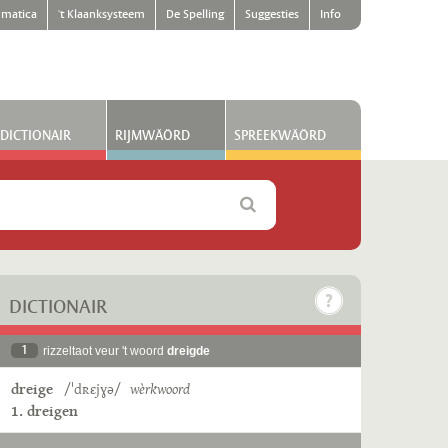
matica
't Klaanksysteem
De Spelling
Suggesties
Info
DICTIONAIR
RIJMWÄÖRD
SPREEKWÄÖRD
DICTIONAIR
1
rizzeltaot veur 't woord
dreigde
dreige
/ˈdʀɛjɣə/
wèrkwoord
1. dreigen