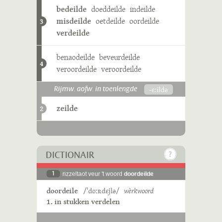
bedeilde
doeddeilde
indeilde
misdeilde
oetdeilde
oordeilde
3
verdeilde
benaodeilde
beveurdeilde
4
veroordeilde
veroordeilde
-ɛːildə
Rijmw. aofw. in toenlengde
zeilde
2
DICTIONAIR
1
rizzeltaot veur 't woord
doordeilde
doordeile
/ˈdʊːʀdɛjlə/
wèrkwoord
1. in stukken verdelen