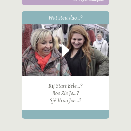
Wat steit dao...?
Rij Start Eele...?
Boe Zie Je...?
Sjé Vrao Joe...?