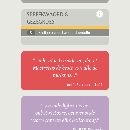
SPREEKWÄÖRD &
GEZÈGKDES
0
rizzeltaote veur 't woord
doordeile
"...ich sal uch bewiesen, dat et
Mastreegs de beste van alle de
taulen is..."
oet 't Sermoen - 1729
"...onvolledigheid is het
onbetwistbare, eeuwenoude
voorrecht van elke lexicograaf."
Dr. H.J.E. Endepols