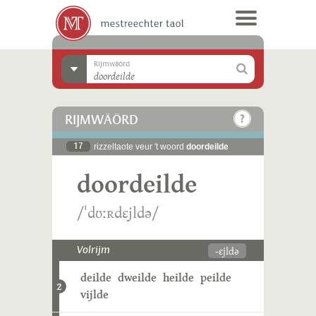
Rijmwäörd
RIJMWÄÖRD
17
rizzeltaote veur 't woord
doordeilde
doordeilde
/ˈdʊːʀdɛjldə/
-ɛjldə
Volrijm
deilde
dweilde
heilde
peilde
2
vijlde