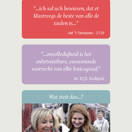
"...ich sal uch bewiesen, dat et
Mastreegs de beste van alle de
taulen is..."
oet 't Sermoen - 1729
"...onvolledigheid is het
onbetwistbare, eeuwenoude
voorrecht van elke lexicograaf."
Dr. H.J.E. Endepols
Wat steit dao...?