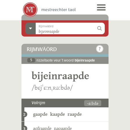
Rijmwäörd
RIJMWÄÖRD
5
rizzeltaote veur 't woord
bijeinraapde
bijeinraapde
/bɛjˈɛːnˌʀaːbdə/
-aːbdə
Volrijm
gaapde
kaapde
raapde
2
aofraapde
naoaapde
3