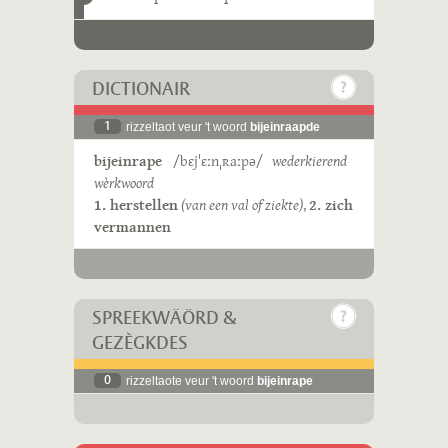
DICTIONAIR
1
rizzeltaot veur 't woord
bijeinraapde
bijeinrape
/bɛjˈɛːnˌʀaːpə/
wederkierend
wèrkwoord
1. herstellen
(van een val of ziekte)
,
2. zich
vermannen
SPREEKWÄÖRD &
GEZÈGKDES
0
rizzeltaote veur 't woord
bijeinrape