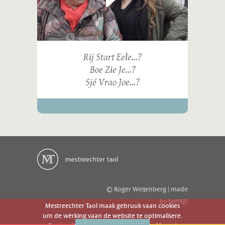
Rij Start Eele...?
Boe Zie Je...?
Sjé Vrao Joe...?
© Roger Weijenberg | made
ivengi
by
Mestreechter Taol maak gebruuk vaan cookies
um de wèrking vaan de website te optimalisere.