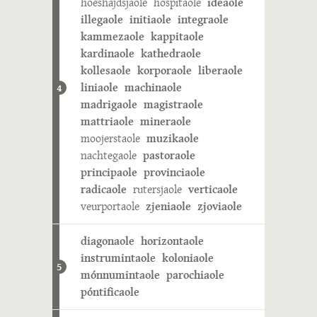
hoeshajdsjaole
hospitaole
ideaole
illegaole
initiaole
integraole
kammezaole
kappitaole
kardinaole
kathedraole
kollesaole
korporaole
liberaole
liniaole
machinaole
4
madrigaole
magistraole
mattriaole
mineraole
moojerstaole
muzikaole
nachtegaole
pastoraole
principaole
provinciaole
radicaole
rutersjaole
verticaole
veurportaole
zjeniaole
zjoviaole
diagonaole
horizontaole
instrumintaole
koloniaole
5
mónnumintaole
parochiaole
póntificaole