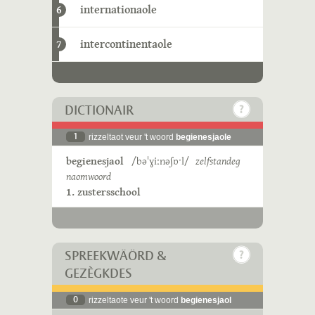
internationaole
6
intercontinentaole
7
DICTIONAIR
1
rizzeltaot veur 't woord
begienesjaole
begienesjaol
/bəˈɣiːnəʃɒˑl/
zelfstandeg
naomwoord
1. zustersschool
SPREEKWÄÖRD &
GEZÈGKDES
0
rizzeltaote veur 't woord
begienesjaol