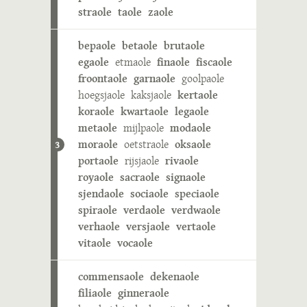
straole
taole
zaole
bepaole
betaole
brutaole
egaole
etmaole
finaole
fiscaole
froontaole
garnaole
goolpaole
hoegsjaole
kaksjaole
kertaole
koraole
kwartaole
legaole
metaole
mijlpaole
modaole
moraole
oetstraole
oksaole
3
portaole
rijsjaole
rivaole
royaole
sacraole
signaole
sjendaole
sociaole
speciaole
spiraole
verdaole
verdwaole
verhaole
versjaole
vertaole
vitaole
vocaole
commensaole
dekenaole
filiaole
ginneraole