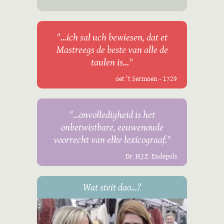
"...ich sal uch bewiesen, dat et
Mastreegs de beste van alle de
taulen is..."
oet 't Sermoen - 1729
"...onvolledigheid is het
onbetwistbare, eeuwenoude
voorrecht van elke lexicograaf."
Dr. H.J.E. Endepols
Wat steit dao...?