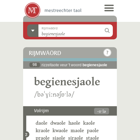
Rijmwäörd
RIJMWÄÖRD
98
rizzeltaote veur 't woord
begienesjaole
begienesjaole
/bəˈɣiːnəʃɒˑlə/
-ɒˑlə
Volrijm
daole
dwaole
haole
kaole
kraole
kwaole
maole
paole
2
praole
sjaole
sjraole
staole