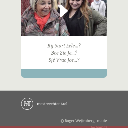
Rij Start Eele...?
Boe Zie Je...?
Sjé Vrao Joe...?
© Roger Weijenberg | made
ivengi
by