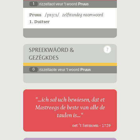
1
rizzeltaot veur 't woord
Pruus
Pruus
/pʀyːs/
zelfstandeg naomwoord
1. Duitser
SPREEKWÄÖRD &
GEZÈGKDES
0
rizzeltaote veur 't woord
Pruus
"...ich sal uch bewiesen, dat et
Mastreegs de beste van alle de
taulen is..."
oet 't Sermoen - 1729