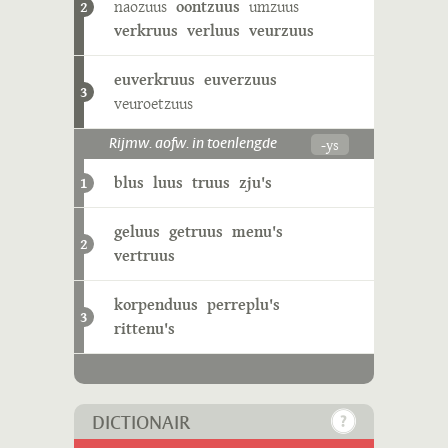
naozuus
oontzuus
umzuus
2
verkruus
verluus
veurzuus
euverkruus
euverzuus
3
veuroetzuus
-ys
Rijmw. aofw. in toenlengde
blus
luus
truus
zju's
1
geluus
getruus
menu's
2
vertruus
korpenduus
perreplu's
3
rittenu's
DICTIONAIR