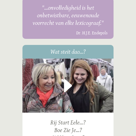
"...onvolledigheid is het
onbetwistbare, eeuwenoude
voorrecht van elke lexicograaf."
Dr. H.J.E. Endepols
Wat steit dao...?
Rij Start Eele...?
Boe Zie Je...?