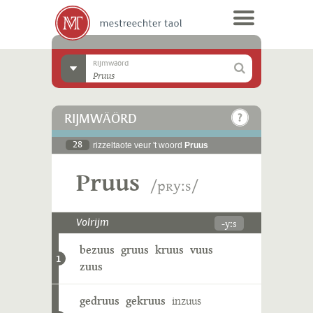
Rijmwäörd
RIJMWÄÖRD
28
rizzeltaote veur 't woord
Pruus
Pruus
/pʀyːs/
-yːs
Volrijm
bezuus
gruus
kruus
vuus
1
zuus
gedruus
gekruus
inzuus