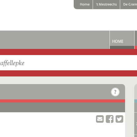
Home
't Mestreechs
De Gram
HOME