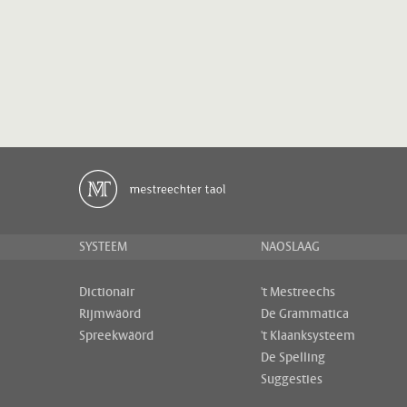
SYSTEEM
NAOSLAAG
Dictionair
't Mestreechs
Rijmwäörd
De Grammatica
Spreekwäörd
't Klaanksysteem
De Spelling
Suggesties