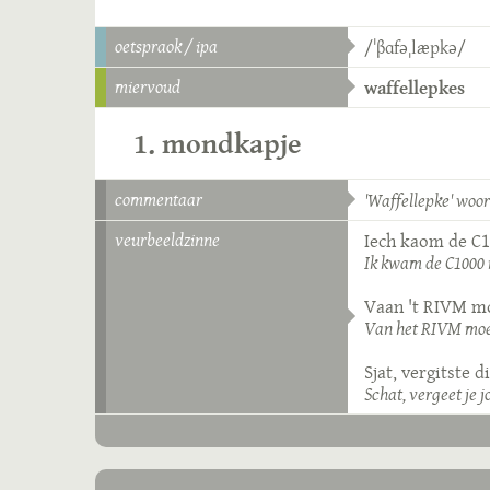
oetspraok / ipa
/ˈβɑfəˌlæpkə/
miervoud
waffellepkes
1. mondkapje
commentaar
'Waffellepke' woo
veurbeeldzinne
Iech kaom de C1
Ik kwam de C1000 
Vaan 't RIVM moo
Van het RIVM moet
Sjat, vergitste d
Schat, vergeet je 