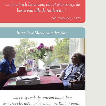
"...ich sal uch bewiesen, dat et Mastreegs de
beste van alle de taulen is..."
oet 't Sermoen - 1729
Interview Mieke van der Nat
"...iech spreek de gansen daag door
Mestreechs mèt eus bewoeners. Daobij veule