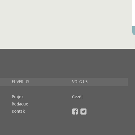
EUVER US
VOLG US
Projek
Gezèt
Redactie
Kontak