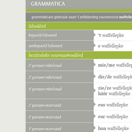
GRAMMATICA
grammaticaol gebruuk vaan 't zelfstandeg naomwoord
waffell
lidwäörd
bepaold lidwoord
't
waffellepke
oonbepaold lidwoord
e
waffellepke
bezitteleke veurnaomwäörd
mie/me
waffelle
1
persoen inkelvoud
e
die/de
waffellep
2
persoen inkelvoud
e
zie/ze
waffellep
3
persoen inkelvoud
e
häör
waffellepke
eus
waffellepke
1
persoen miervoud
e
eur
waffellepke
2
persoen miervoud
e
hun
waffellepke
3
persoen miervoud
e