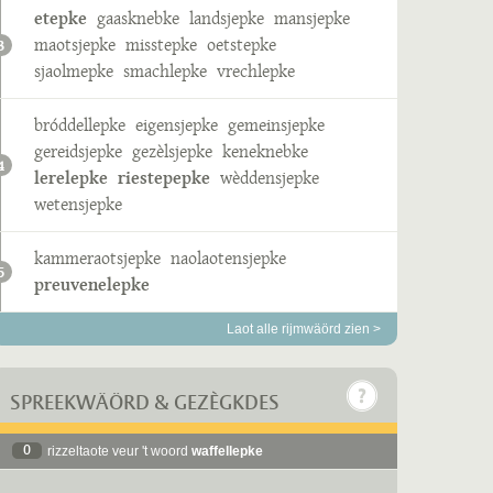
etepke
gaasknebke
landsjepke
mansjepke
maotsjepke
misstepke
oetstepke
3
sjaolmepke
smachlepke
vrechlepke
bróddellepke
eigensjepke
gemeinsjepke
gereidsjepke
gezèlsjepke
keneknebke
4
lerelepke
riestepepke
wèddensjepke
wetensjepke
kammeraotsjepke
naolaotensjepke
5
preuvenelepke
Laot alle rijmwäörd zien >
SPREEKWÄÖRD & GEZÈGKDES
0
rizzeltaote veur 't woord
waffellepke