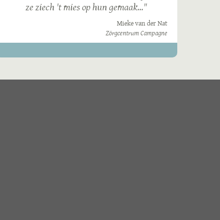
ze ziech 't mies op hun gemaak..."
Mieke van der Nat
Zörgcentrum Campagne