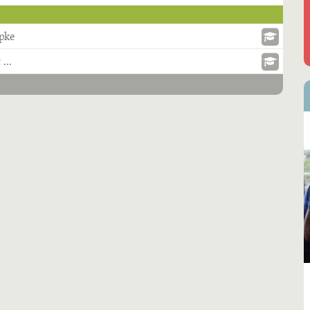
epke
t
...