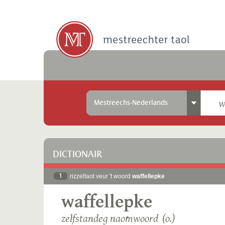
Mestreechs-Nederlands
DICTIONAIR
1
rizzeltaot veur 't woord
waffellepke
waffellepke
zelfstandeg naomwoord (o.)