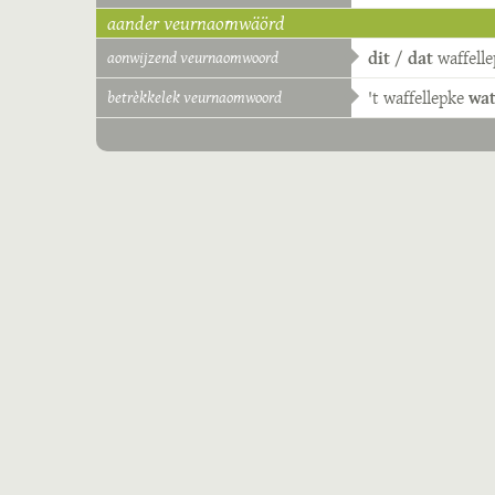
aander veurnaomwäörd
aonwijzend veurnaomwoord
dit
/
dat
waffell
betrèkkelek veurnaomwoord
't
waffellepke
wa