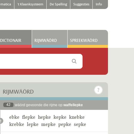
matica
't Klaanksysteem
De Spelling
Suggesties
Info
DICTIONAIR
RIJMWÄÖRD
SPREEKWÄÖRD
RIJMWÄÖRD
42
wäörd gevoonde die rijme op
waffellepke
ebke
flepke
hepke
kepke
knebke
2
krebke
lepke
mepke
pepke
sepke