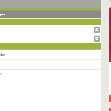
epke
pke
ke
ke