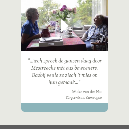
"...iech spreek de gansen daag door
Mestreechs mèt eus bewoeners.
Daobij veule ze ziech 't mies op
hun gemaak..."
Mieke van der Nat
Zörgcentrum Campagne