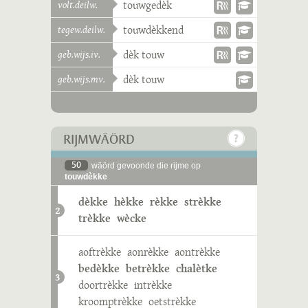
volt.deilw.
touwgedèk
tegew.deilw.
touwdèkkend
geb.wijs.iv.
dèk touw
geb.wijs.mv.
dèk touw
RIJMWÄÖRD
50
wäörd gevoonde die rijme op
touwdèkke
dèkke
hèkke
rèkke
strèkke
2
trèkke
wècke
aoftrèkke
aonrèkke
aontrèkke
bedèkke
betrèkke
chalètke
3
doortrèkke
intrèkke
kroomptrèkke
oetstrèkke