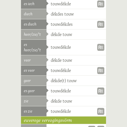
es iech
touwdèkde
diech
dèkdes touw
es diech
touwdèkdes
heer/zie/'t
dèkde touw
es
touwdèkde
heer/zie/'t
veer
dèkde touw
es veer
touwdèkde
geer
dèkde(t) touw
es geer
touwdèkde
zie
dèkde touw
es zie
touwdèkde
euverege vervogingsvörm