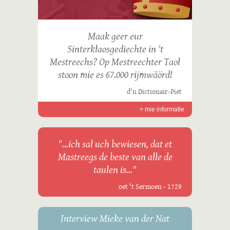
Maak geer eur
Sinterklaosgediechte in 't
Mestreechs? Op Mestreechter Taol
stoon mie es 67.000 rijmwäörd!
d'n Dictionair-Piet
> mie informatie
"...ich sal uch bewiesen, dat et
Mastreegs de beste van alle de
taulen is..."
oet 't Sermoen - 1729
Interview Mieke van der Nat