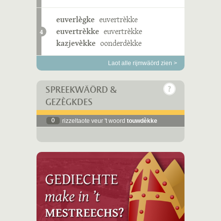
euverlègke
euvertrèkke
euvertrèkke
euvertrèkke
4
kazjevèkke
oonderdèkke
Laot alle rijmwäörd zien >
SPREEKWÄÖRD &
GEZÈGKDES
0
rizzeltaote veur 't woord
touwdèkke