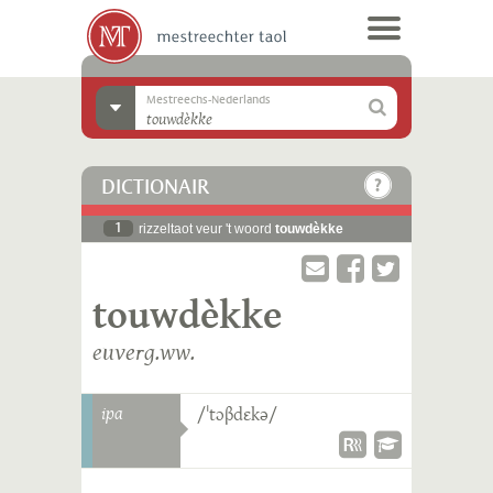
Mestreechs-Nederlands
DICTIONAIR
1
rizzeltaot veur 't woord
touwdèkke
touwdèkke
euverg.ww.
ipa
/ˈtɔβdɛkə/