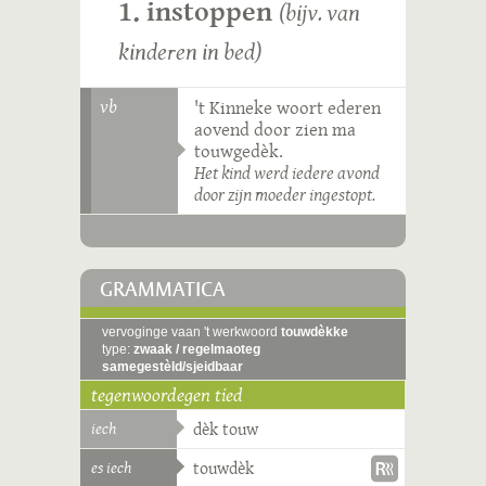
1. instoppen
(bijv. van
kinderen in bed)
vb
't Kinneke woort ederen
aovend door zien ma
touwgedèk.
Het kind werd iedere avond
door zijn moeder ingestopt.
GRAMMATICA
vervoginge vaan 't werkwoord
touwdèkke
type:
zwaak / regelmaoteg
samegestèld/sjeidbaar
tegenwoordegen tied
iech
dèk touw
es iech
touwdèk