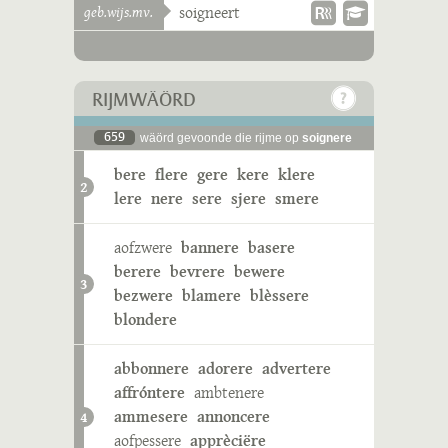
geb.wijs.mv.
soigneert
RIJMWÄÖRD
659
wäörd gevoonde die rijme op
soignere
bere
flere
gere
kere
klere
2
lere
nere
sere
sjere
smere
aofzwere
bannere
basere
berere
bevrere
bewere
3
bezwere
blamere
blèssere
blondere
abbonnere
adorere
advertere
affróntere
ambtenere
ammesere
annoncere
4
aofpessere
apprèciëre