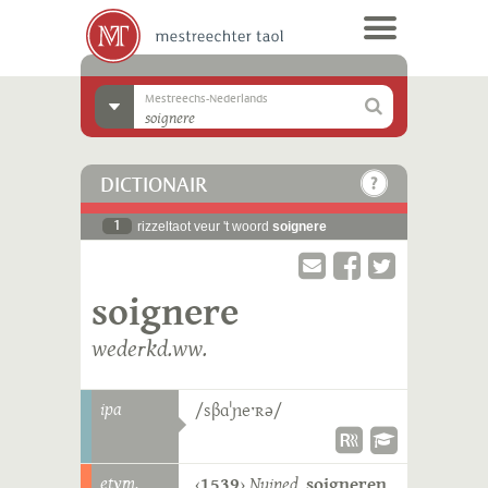
Mestreechs-Nederlands
DICTIONAIR
1
rizzeltaot veur 't woord
soignere
soignere
wederkd.ww.
ipa
/sβɑˈɲeˑʀə/
etym.
‹
1539
›
Nuined.
soigneren