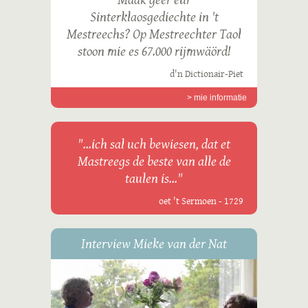
Sinterklaosgediechte in 't
Mestreechs? Op Mestreechter Taol
stoon mie es 67.000 rijmwäörd!
d'n Dictionair-Piet
> mie informatie
"...ich sal uch bewiesen, dat et
Mastreegs de beste van alle de
taulen is..."
oet 't Sermoen - 1729
Interview Mieke van der Nat