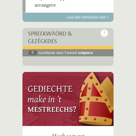
arrangere
Laot alle rijmwäörd zien >
SPREEKWÄÖRD &
GEZÈGKDES
0
rizzeltaote veur 't woord
soignere
Maak geer eur