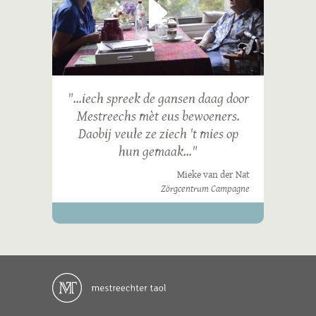
"...iech spreek de gansen daag door
Mestreechs mèt eus bewoeners.
Daobij veule ze ziech 't mies op
hun gemaak..."
Mieke van der Nat
Zörgcentrum Campagne