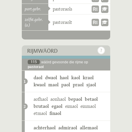
part.gebr.
pastoraols
zelfst.gebr.
pastoraolt
(o.)
RIJMWÄÖRD
115
wäörd gevoonde die rijme op
pastoraol
daol
dwaol
haol
kaol
kraol
1
kwaol
maol
paol
praol
sjaol
aofhaol
aonhaol
bepaol
betaol
brutaol
egaol
eimaol
einmaol
2
etmaol
finaol
achterhaol
admiraol
allemaol