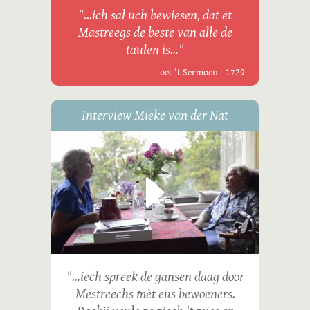
"...ich sal uch bewiesen, dat et
Mastreegs de beste van alle de
taulen is..."
oet 't Sermoen - 1729
Interview Mieke van der Nat
"...iech spreek de gansen daag door
Mestreechs mèt eus bewoeners.