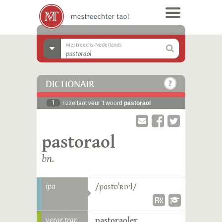
Mestreechs-Nederlands
DICTIONAIR
1
rizzeltaot veur 't woord
pastoraol
pastoraol
bn.
ipa
/pɑstʊˈʀɒˑl/
vergr.trap
pastoraoler