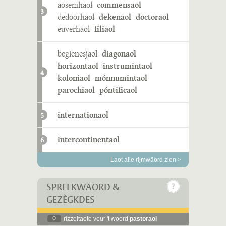
aosemhaol
commensaol
3
dedoorhaol
dekenaol
doctoraol
euverhaol
filiaol
begienesjaol
diagonaol
horizontaol
instrumintaol
4
koloniaol
mónnumintaol
parochiaol
póntificaol
internationaol
5
intercontinentaol
6
Laot alle rijmwäörd zien >
SPREEKWÄÖRD &
GEZÈGKDES
0
rizzeltaote veur 't woord
pastoraol