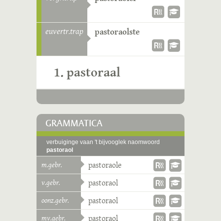
euvertr.trap
pastoraolste
1. pastoraal
GRAMMATICA
verbuiginge vaan 't bijvooglek naomwoord
pastoraol
m.gebr.
pastoraole
v.gebr.
pastoraol
oonz.gebr.
pastoraol
mv.gebr.
pastoraol